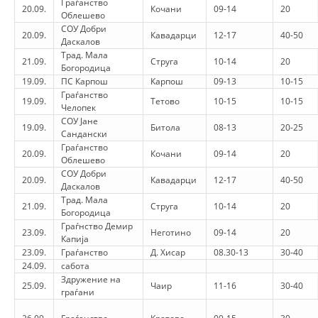
Граѓанство
20.09.
Кочани
09-14
20
Облешево
BLOOD DONATION
СОУ Добри
20.09.
Кавадарци
12-17
40-50
Даскалов
VOLUNTEER MANAGEMENT
Трад. Мала
21.09.
Струга
10-14
20
Богородица
19.09.
ПС Карпош
Карпош
09-13
10-15
Граѓанство
19.09.
Тетово
10-15
10-15
Челопек
ABOUT US
СОУ Јане
19.09.
Битола
08-13
20-25
Сандански
ACTION
Граѓанство
20.09.
Кочани
09-14
20
Облешево
СОУ Добри
20.09.
Кавадарци
12-17
40-50
Даскалов
Трад. Мала
21.09.
Струга
10-14
20
Богородица
Граѓнство Демир
MANUALS
23.09.
Неготино
09-14
20
Капија
23.09.
Граѓанство
Д. Хисар
08.30-13
30-40
STRATEGIES
24.09.
сабота
Здружение на
EDUCATIONAL AND INFORMATIVE MATERIAL
25.09.
Чаир
11-16
30-40
граѓани
BROCHURES