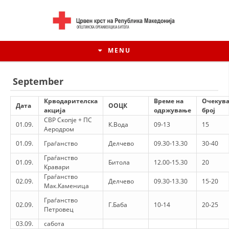
MENU
September
Крводарителска
Време на
Очекув
Дата
ООЦК
акција
одржување
број
СВР Скопје + ПС
01.09.
К.Вода
09-13
15
Аеродром
01.09.
Граѓанство
Делчево
09.30-13.30
30-40
Граѓанство
01.09.
Битола
12.00-15.30
20
Кравари
Граѓанство
02.09.
Делчево
09.30-13.30
15-20
Мак.Каменица
HISTORY OF MOVEMENT
Граѓанство
02.09.
Г.Баба
10-14
20-25
Петровец
HISTORY OF THE RCRM
03.09.
сабота