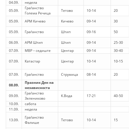
ORGANISATION STRUCTURE
04.09.
недела
Граѓанство
05.09.
Тетово
10-14
20
CONTACT INFO
Голема Речица
05.09.
АРМ Кичево
Кичево
09-14
30
MEMBERSHIP IN PROFESSIONAL STRUCTURES
05.09.
Граѓанство
Штип
09-16
50
06.09.
АРМ Штип
Штип
09-14
25-30
LAW OF MACEDONIAN RED CROSS
07.09.
МВР – седиште
Центар
09-14
30-40
STATUTE OF THE MRC
07.09.
Катастар
Центар
10-14
10-15
07.09.
Граѓанство
Струмица
08-14
20
Празник Ден на
08.09.
независноста
Граѓанство
ORGANIZATIONAL DEVELOPMENT
09.09.
К.Вода
17-21
40-50
Зелениково
10.09.
сабота
EXECUTIVE BOARD
11.09.
недела
ASSEMBLY
Граѓанство
13.09.
Тетово
10-14
15
Фалише
STRUCTURAL SET UP