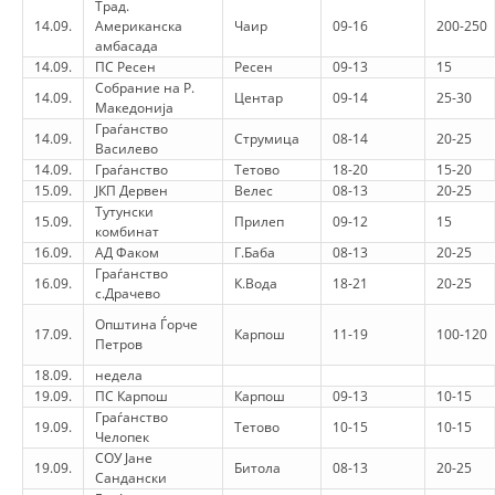
Трад.
14.09.
Американска
Чаир
09-16
200-250
DISSEMINATION
амбасада
14.09.
ПС Ресен
Ресен
09-13
15
INTERNATIONAL HUMANITARIAN LAW
Собрание на Р.
14.09.
Центар
09-14
25-30
Македонија
PROMOTION OF HUMAN VALUES
Граѓанство
14.09.
Струмица
08-14
20-25
Василево
USE AND PROTECTION OF THE EMBLEM
14.09.
Граѓанство
Тетово
18-20
15-20
15.09.
ЈКП Дервен
Велес
08-13
20-25
THE SOCIAL WELFARE ACTIVITY
Тутунски
15.09.
Прилеп
09-12
15
комбинат
DISASTER PREPAREDNESS AND RESPONSE
16.09.
АД Факом
Г.Баба
08-13
20-25
Граѓанство
PUBLIC RELATIONS
16.09.
К.Вода
18-21
20-25
с.Драчево
Општина Ѓорче
RESEARCH OF PUBLIC OPINION
17.09.
Карпош
11-19
100-120
Петров
INTERNATIONAL COOPERATION
18.09.
недела
19.09.
ПС Карпош
Карпош
09-13
10-15
TRACING SERVICE
Граѓанство
19.09.
Тетово
10-15
10-15
Челопек
HEALTH PREVENTION
СОУ Јане
19.09.
Битола
08-13
20-25
Сандански
FIRST AID