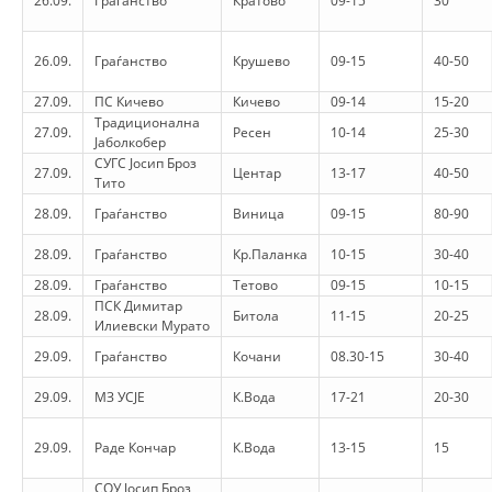
26.09.
Граѓанство
Кратово
09-15
30
PRESENTATIONS
26.09.
Граѓанство
Крушево
09-15
40-50
27.09.
ПС Кичево
Кичево
09-14
15-20
Традиционална
27.09.
Ресен
10-14
25-30
Јаболкобер
СУГС Јосип Броз
27.09.
Центар
13-17
40-50
Тито
28.09.
Граѓанство
Виница
09-15
80-90
28.09.
Граѓанство
Кр.Паланка
10-15
30-40
28.09.
Граѓанство
Тетово
09-15
10-15
ПСК Димитар
28.09.
Битола
11-15
20-25
Илиевски Мурато
29.09.
Граѓанство
Кочани
08.30-15
30-40
29.09.
МЗ УСЈЕ
К.Вода
17-21
20-30
29.09.
Раде Кончар
К.Вода
13-15
15
СОУ Јосип Броз