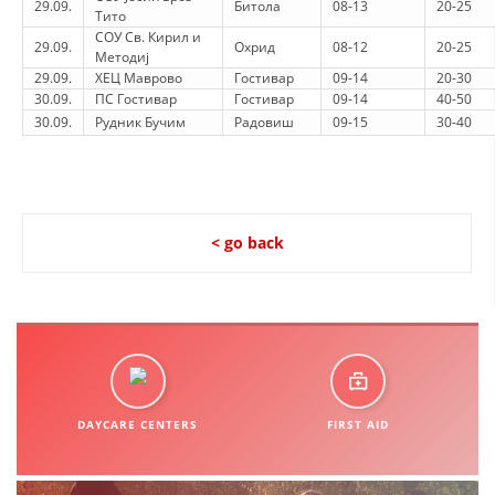
29.09.
Битола
08-13
20-25
Тито
СОУ Св. Кирил и
29.09.
Охрид
08-12
20-25
Методиј
29.09.
ХЕЦ Маврово
Гостивар
09-14
20-30
30.09.
ПС Гостивар
Гостивар
09-14
40-50
30.09.
Рудник Бучим
Радовиш
09-15
30-40
< go back
DAYCARE CENTERS
FIRST AID