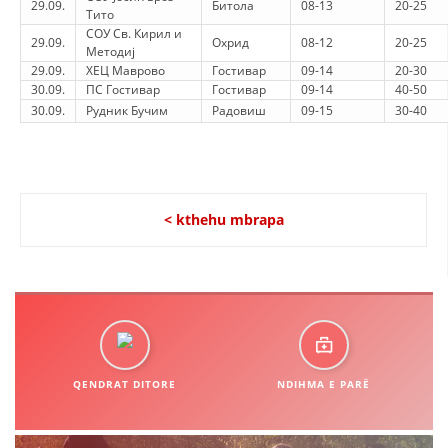
29.09.
Битола
08-13
20-25
Тито
СОУ Св. Кирил и
29.09.
Охрид
08-12
20-25
Методиј
29.09.
ХЕЦ Маврово
Гостивар
09-14
20-30
30.09.
ПС Гостивар
Гостивар
09-14
40-50
30.09.
Рудник Бучим
Радовиш
09-15
30-40
< kthehu mbrapa
QENDRAT DITORE
NDIHMA E PARË