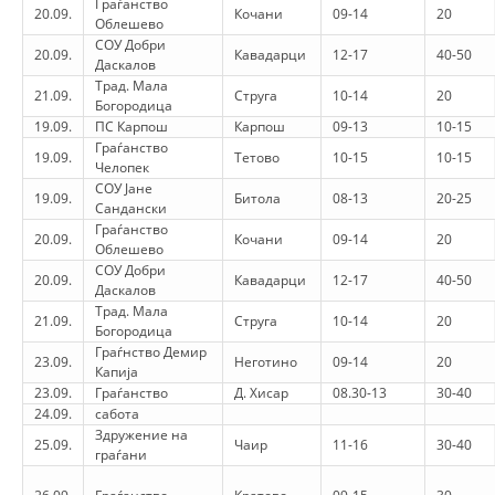
Граѓанство
20.09.
Кочани
09-14
20
Облешево
HULUMTIMI I OPINIONIT PUBLIK
СОУ Добри
20.09.
Кавадарци
12-17
40-50
Даскалов
BASHKËPUNIM NDËRKOMBËTAR
Трад. Мала
21.09.
Струга
10-14
20
Богородица
MARRËVESHJE
19.09.
ПС Карпош
Карпош
09-13
10-15
Граѓанство
19.09.
Тетово
10-15
10-15
PROJEKTE
Челопек
СОУ Јане
19.09.
Битола
08-13
20-25
SHËRBIMI PËR KËRKIM
Сандански
Граѓанство
20.09.
Кочани
09-14
20
VEPRIMTARI SHËNDETËSORE PREVENTIVE
Облешево
СОУ Добри
20.09.
Кавадарци
12-17
40-50
NDIHMA E PARË
Даскалов
Трад. Мала
21.09.
Струга
10-14
20
DHURIMI I GJAKUT
Богородица
Граѓнство Демир
23.09.
Неготино
09-14
20
MENAXHIM ME VULLNETARË
Капија
23.09.
Граѓанство
Д. Хисар
08.30-13
30-40
24.09.
сабота
Здружение на
25.09.
Чаир
11-16
30-40
граѓани
KUSH JEMI NE