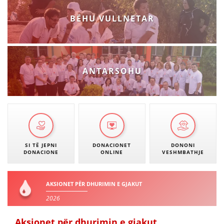
BËHU VULLNETAR
ANTARSOHU
SI TË JEPNI
DONACIONET
DONONI
DONACIONE
ONLINE
VESHMBATHJE
AKSIONET PËR DHURIMIN E GJAKUT
2026
Aksionet për dhurimin e gjakut