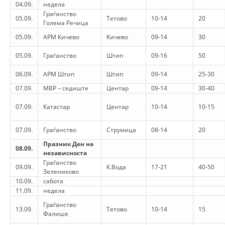
STRUKTURA E ORGANIZATËS
04.09.
недела
Граѓанство
05.09.
Тетово
10-14
20
KONTAKT INFORMACIONE
Голема Речица
05.09.
АРМ Кичево
Кичево
09-14
30
ANËTARËSIMI NË STRUKTURAT PROFESIONALE
05.09.
Граѓанство
Штип
09-16
50
06.09.
АРМ Штип
Штип
09-14
25-30
LIGJI I KRYQIT TË KUQ
07.09.
МВР – седиште
Центар
09-14
30-40
STATUTI I KRYQIT TË KUQ
07.09.
Катастар
Центар
10-14
10-15
07.09.
Граѓанство
Струмица
08-14
20
Празник Ден на
08.09.
независноста
Граѓанство
ORGANIZIMI DHE ZHVILLIMI
09.09.
К.Вода
17-21
40-50
Зелениково
10.09.
сабота
BORDI DREJTUES
11.09.
недела
KUVENDI
Граѓанство
13.09.
Тетово
10-14
15
Фалише
STRUKTURA DHE STRUKTURA ORGANIZATIVE