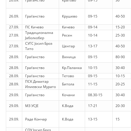
26.09.
Граѓанство
Кратово
09-15
30
VEPRIMTARI
26.09.
Граѓанство
Крушево
09-15
40-50
27.09.
ПС Кичево
Кичево
09-14
15-20
Традиционална
27.09.
Ресен
10-14
25-30
Јаболкобер
DORACAKË
СУГС Јосип Броз
27.09.
Центар
13-17
40-50
Тито
STRATEGJI
28.09.
Граѓанство
Виница
09-15
80-90
MATERIAL EDUKATIVO INFORMATIV
28.09.
Граѓанство
Кр.Паланка
10-15
30-40
BROCHURES
28.09.
Граѓанство
Тетово
09-15
10-15
ПСК Димитар
PRESENTATIONS
28.09.
Битола
11-15
20-25
Илиевски Мурато
29.09.
Граѓанство
Кочани
08.30-15
30-40
29.09.
МЗ УСЈЕ
К.Вода
17-21
20-30
29.09.
Раде Кончар
К.Вода
13-15
15
СОУ Јосип Броз