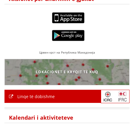
Црвен крст на Република Македонија
LOKACIONET E KRYQIT TË KUQ
Linqe të dobishme
Kalendari i aktiviteteve