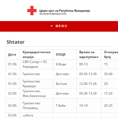
MENU
Shtator
Крводарителска
Време на
Очекув
Дата
ООЦК
акција
одржување
број
СВР Скопје + ПС
01.09.
К.Вода
09-13
15
Аеродром
01.09.
Граѓанство
Делчево
09.30-13.30
30-40
Граѓанство
01.09.
Битола
12.00-15.30
20
Кравари
Граѓанство
02.09.
Делчево
09.30-13.30
15-20
Мак.Каменица
HISTORIA E LËVIZJES
Граѓанство
02.09.
Г.Баба
10-14
20-25
Петровец
HISTORIA E KRYQIT TË KUQ
03.09.
сабота