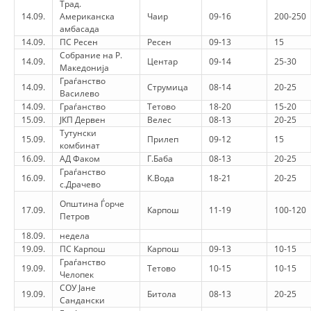
Трад.
14.09.
Американска
Чаир
09-16
200-250
DISEMINIMI
амбасада
14.09.
ПС Ресен
Ресен
09-13
15
DREJTA NDERKOMBETARE HUMANITARE
Собрание на Р.
14.09.
Центар
09-14
25-30
Македонија
PROMOVIMI I VLERAVE HUMANE
Граѓанство
14.09.
Струмица
08-14
20-25
Василево
PËRDORIMIN DHE MBROJTJEN E STEMËS
14.09.
Граѓанство
Тетово
18-20
15-20
15.09.
ЈКП Дервен
Велес
08-13
20-25
SOCIALO-HUMANITARE
Тутунски
15.09.
Прилеп
09-12
15
комбинат
SI TË JEPNI DONACIONE
16.09.
АД Факом
Г.Баба
08-13
20-25
Граѓанство
PËRGATITSHMËRI DHE VEPRIM GJATË KATASTROFAVE
16.09.
К.Вода
18-21
20-25
с.Драчево
Општина Ѓорче
EKIPE PËRGJIGJE DISASTER
17.09.
Карпош
11-19
100-120
Петров
STACIONIN E UJIT SHPËTIMIT – VODNO
18.09.
недела
19.09.
ПС Карпош
Карпош
09-13
10-15
EOK E CK
Граѓанство
19.09.
Тетово
10-15
10-15
Челопек
PROJEKTE
СОУ Јане
19.09.
Битола
08-13
20-25
Сандански
MARRDHËNJE ME PUBLIKUN