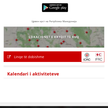
HULUMTIMI I OPINIONIT PUBLIK
BASHKËPUNIM NDËRKOMBËTAR
Црвен крст на Република Македонија
MARRËVESHJE
PROJEKTE
LOKACIONET E KRYQIT TË KUQ
SHËRBIMI PËR KËRKIM
VEPRIMTARI SHËNDETËSORE PREVENTIVE
Linqe të dobishme
NDIHMA E PARË
DHURIMI I GJAKUT
Kalendari i aktiviteteve
MENAXHIM ME VULLNETARË
KUSH JEMI NE