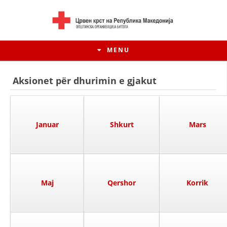
MENU
Aksionet për dhurimin e gjakut
Januar
Shkurt
Mars
Maj
Qershor
Korrik
HISTORIA E LËVIZJES
HISTORIA E KRYQIT TË KUQ