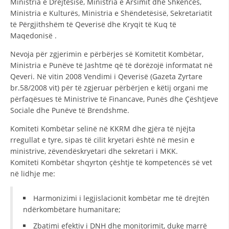
Ministria e Drejtësisë, Ministria e Arsimit dhe Shkencës,
Ministria e Kulturës, Ministria e Shëndetësisë, Sekretariatit
të Përgjithshëm të Qeverisë dhe Kryqit të Kuq të
Maqedonisë .
Nevoja për zgjerimin e përbërjes së Komitetit Kombëtar,
Ministria e Punëve të Jashtme që të dorëzojë informatat në
Qeveri. Në vitin 2008 Vendimi i Qeverisë (Gazeta Zyrtare
br.58/2008 vit) për të zgjeruar përbërjen e këtij organi me
përfaqësues të Ministrive të Financave, Punës dhe Çështjeve
Sociale dhe Punëve të Brendshme.
Komiteti Kombëtar selinë në KKRM dhe gjëra të njëjta
rregullat e tyre, sipas të cilit kryetari është në mesin e
ministrive, zëvendëskryetari dhe sekretari i MKK.
Komiteti Kombëtar shqyrton çështje të kompetencës së vet
në lidhje me:
Harmonizimi i legjislacionit kombëtar me të drejtën
ndërkombëtare humanitare;
Zbatimi efektiv i DNH dhe monitorimit, duke marrë