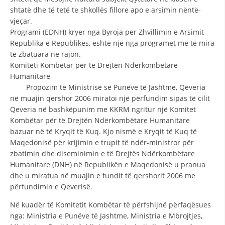
shtatë dhe të tetë te shkollës fillore apo e arsimin nëntë-
vjeçar.
Programi (EDNH) kryer nga Byroja për Zhvillimin e Arsimit
Republika e Republikës, është një nga programet më të mira
të zbatuara në rajon.
Komiteti Kombëtar për të Drejtën Ndërkombëtare
Humanitare
Propozim të Ministrisë së Punëve të Jashtme, Qeveria
në muajin qershor 2006 miratoi një përfundim sipas të cilit
Qeveria në bashkëpunim me KKRM ngritur një Komitet
Kombëtar për të Drejtën Ndërkombëtare Humanitare
bazuar në të Kryqit të Kuq. Kjo nismë e Kryqit të Kuq të
Maqedonisë për krijimin e trupit të ndër-ministror për
zbatimin dhe diseminimin e të Drejtës Ndërkombëtare
Humanitare (DNH) në Republikën e Maqedonisë u pranua
dhe u miratua në muajin e fundit të qershorit 2006 me
përfundimin e Qeverisë.
Në kuadër të Komitetit Kombëtar të përfshijnë përfaqësues
nga: Ministria e Punëve të Jashtme, Ministria e Mbrojtjes,