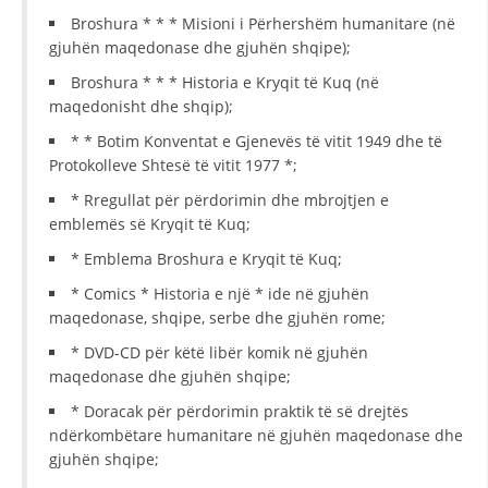
Broshura * * * Misioni i Përhershëm humanitare (në
gjuhën maqedonase dhe gjuhën shqipe);
Broshura * * * Historia e Kryqit të Kuq (në
maqedonisht dhe shqip);
* * Botim Konventat e Gjenevës të vitit 1949 dhe të
Protokolleve Shtesë të vitit 1977 *;
* Rregullat për përdorimin dhe mbrojtjen e
emblemës së Kryqit të Kuq;
* Emblema Broshura e Kryqit të Kuq;
* Comics * Historia e një * ide në gjuhën
maqedonase, shqipe, serbe dhe gjuhën rome;
* DVD-CD për këtë libër komik në gjuhën
maqedonase dhe gjuhën shqipe;
* Doracak për përdorimin praktik të së drejtës
ndërkombëtare humanitare në gjuhën maqedonase dhe
gjuhën shqipe;