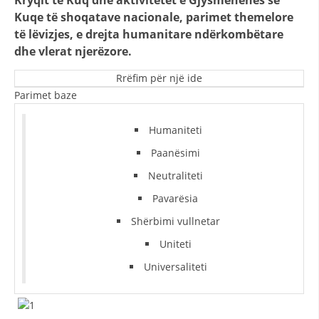
Kryqit të Kuq dhe aktivitetet e Gjysmëhënës së
STRUKTURA E ORGANIZATËS
Kuqe të shoqatave nacionale, parimet themelore
KONTAKT INFORMACIONE
të lëvizjes, e drejta humanitare ndërkombëtare
dhe vlerat njerëzore.
ANËTARËSIMI NË STRUKTURAT PROFESIONALE
Rrëfim për një ide
Parimet baze
LIGJI I KRYQIT TË KUQ
Humaniteti
STATUTI I KRYQIT TË KUQ
Paanësimi
Neutraliteti
Pavarësia
Shërbimi vullnetar
ORGANIZIMI DHE ZHVILLIMI
Uniteti
BORDI DREJTUES
Universaliteti
KUVENDI
STRUKTURA DHE STRUKTURA ORGANIZATIVE