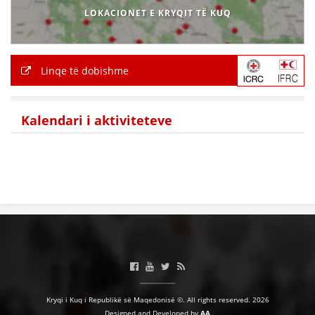
LOKACIONET E KRYQIT TË KUQ
Linqe të dobishme
Kalendari i aktiviteteve
Kryqi i Kuq i Republikë së Maqedonisë ©. All rights reserved. 2026
Designed and Developed by
AA