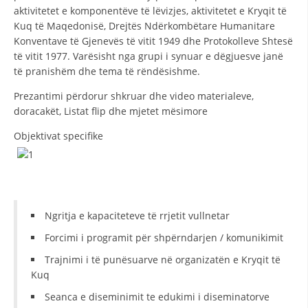
aktivitetet e komponentëve të lëvizjes, aktivitetet e Kryqit të
HULUMTIMI I OPINIONIT PUBLIK
Kuq të Maqedonisë, Drejtës Ndërkombëtare Humanitare
Konventave të Gjenevës të vitit 1949 dhe Protokolleve Shtesë
BASHKËPUNIM NDËRKOMBËTAR
të vitit 1977. Varësisht nga grupi i synuar e dëgjuesve janë
të pranishëm dhe tema të rëndësishme.
MARRËVESHJE
Prezantimi përdorur shkruar dhe video materialeve,
PROJEKTE
doracakët, Listat flip dhe mjetet mësimore
SHËRBIMI PËR KËRKIM
Оbjektivat specifike
VEPRIMTARI SHËNDETËSORE PREVENTIVE
NDIHMA E PARË
DHURIMI I GJAKUT
Ngritja e kapaciteteve të rrjetit vullnetar
MENAXHIM ME VULLNETARË
Forcimi i programit për shpërndarjen / komunikimit
Trajnimi i të punësuarve në organizatën e Kryqit të
Kuq
KUSH JEMI NE
Seanca e diseminimit te edukimi i diseminatorve