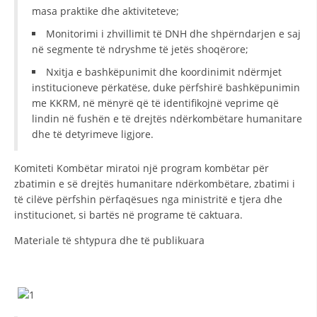
masa praktike dhe aktiviteteve;
Monitorimi i zhvillimit të DNH dhe shpërndarjen e saj
në segmente të ndryshme të jetës shoqërore;
Nxitja e bashkëpunimit dhe koordinimit ndërmjet
institucioneve përkatëse, duke përfshirë bashkëpunimin
me KKRM, në mënyrë që të identifikojnë veprime që
lindin në fushën e të drejtës ndërkombëtare humanitare
dhe të detyrimeve ligjore.
Komiteti Kombëtar miratoi një program kombëtar për
zbatimin e së drejtës humanitare ndërkombëtare, zbatimi i
të cilëve përfshin përfaqësues nga ministritë e tjera dhe
institucionet, si bartës në programe të caktuara.
Materiale të shtypura dhe të publikuara