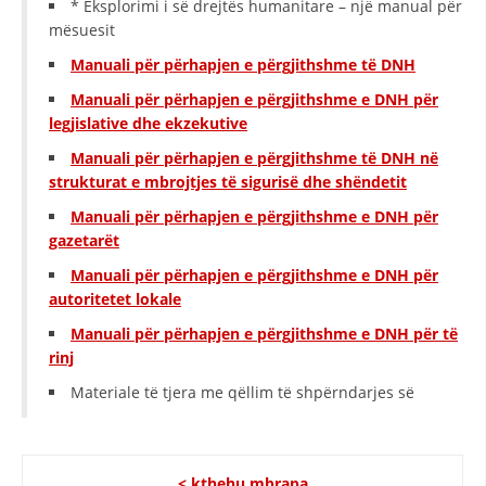
* Eksplorimi i së drejtës humanitare – një manual për
mësuesit
Manuali për përhapjen e përgjithshme të DNH
Manuali për përhapjen e përgjithshme e DNH për
legjislative dhe ekzekutive
Manuali për përhapjen e përgjithshme të DNH në
strukturat e mbrojtjes të sigurisë dhe shëndetit
Manuali për përhapjen e përgjithshme e DNH për
gazetarët
Manuali për përhapjen e përgjithshme e DNH për
autoritetet lokale
Manuali për përhapjen e përgjithshme e DNH për të
rinj
Materiale të tjera me qëllim të shpërndarjes së
< kthehu mbrapa