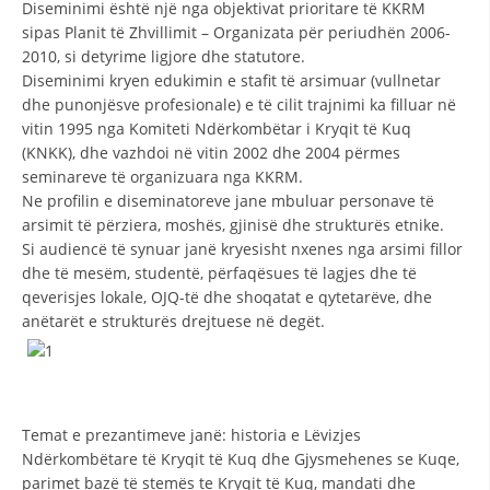
Diseminimi është një nga objektivat prioritare të KKRM
sipas Planit të Zhvillimit – Organizata për periudhën 2006-
DISEMINIMI
2010, si detyrime ligjore dhe statutore.
DREJTA NDERKOMBETARE HUMANITARE
Diseminimi kryen edukimin e stafit të arsimuar (vullnetar
dhe punonjësve profesionale) e të cilit trajnimi ka filluar në
PROMOVIMI I VLERAVE HUMANE
vitin 1995 nga Komiteti Ndërkombëtar i Kryqit të Kuq
(KNKK), dhe vazhdoi në vitin 2002 dhe 2004 përmes
PËRDORIMIN DHE MBROJTJEN E STEMËS
seminareve të organizuara nga KKRM.
SOCIALO-HUMANITARE
Ne profilin e diseminatoreve jane mbuluar personave të
arsimit të përziera, moshës, gjinisë dhe strukturës etnike.
SI TË JEPNI DONACIONE
Si audiencë të synuar janë kryesisht nxenes nga arsimi fillor
dhe të mesëm, studentë, përfaqësues të lagjes dhe të
PËRGATITSHMËRI DHE VEPRIM GJATË KATASTROFAVE
qeverisjes lokale, OJQ-të dhe shoqatat e qytetarëve, dhe
anëtarët e strukturës drejtuese në degët.
EKIPE PËRGJIGJE DISASTER
STACIONIN E UJIT SHPËTIMIT – VODNO
EOK E CK
Temat e prezantimeve janë: historia e Lëvizjes
PROJEKTE
Ndërkombëtare të Kryqit të Kuq dhe Gjysmehenes se Kuqe,
MARRDHËNJE ME PUBLIKUN
parimet bazë të stemës te Kryqit të Kuq, mandati dhe