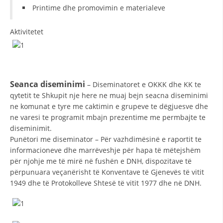
VEPRIMTARI
Printime dhe promovimin e materialeve
Aktivitetet
DORACAKË
Seanca diseminimi
– Diseminatoret e OKKK dhe KK te
STRATEGJI
qytetit te Shkupit nje here ne muaj bejn seacna diseminimi
MATERIAL EDUKATIVO INFORMATIV
ne komunat e tyre me caktimin e grupeve te dëgjuesve dhe
ne varesi te programit mbajn prezentime me permbajte te
BROCHURES
diseminimit.
Punëtori me diseminator – Për vazhdimësinë e raportit te
PRESENTATIONS
informacioneve dhe marrëveshje për hapa të mëtejshëm
për njohje me të mirë në fushën e DNH, dispozitave të
përpunuara veçanërisht të Konventave të Gjenevës të vitit
1949 dhe të Protokolleve Shtesë të vitit 1977 dhe në DNH.