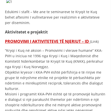
Edukimi i stafit – Me ane te seminareve te Kryqit te Kuq
behet aftesimi I vullnetareve per realizimin e aktiviteteve
per diseminim.
Aktivitetet e projektit
PROMOVIMI I AKTIVITETEVE TË NJERIUT – ID
(Link)
“Kryqi i Kuq në aksion – Promovimi i vlerave humane” KKA-
PVH u iniciua në 1996 nga Kryqi i Kuq i Maqedonisë dhe
Komitetit Ndërkombëtar të Kryqit të Kuq (KNKK), përkrahur
nga Kryqi i Kuq Norvegjez.
Objektivi kryesor i KKA-PVH është përfshirja e të rinjve me
grupe të ndryshme etnike në projekte të përbashkëta për
ndërtimin e mirëkuptimit reciprok, tolerancës dhe dialogut
kulturor.
Misioni i programit KKA-PVH është që të promovojë kulturën
e dialogut si një parakusht themelor për ndërtimin e një
shoqërie ndërkulturore dhe në mënyrë aktive promovojnë
njohuritë dhe qëndrimet aktive ndaj jetës nëpërmjet