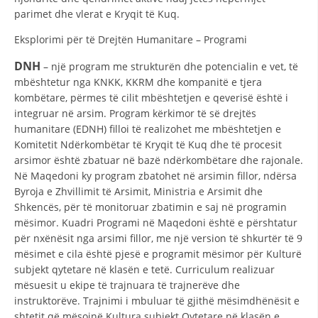
parimet dhe vlerat e Kryqit të Kuq.
Eksplorimi për të Drejtën Humanitare – Programi
DNH
– një program me strukturën dhe potencialin e vet, të
mbështetur nga KNKK, KKRM dhe kompanitë e tjera
kombëtare, përmes të cilit mbështetjen e qeverisë është i
integruar në arsim. Program kërkimor të së drejtës
humanitare (EDNH) filloi të realizohet me mbështetjen e
Komitetit Ndërkombëtar të Kryqit të Kuq dhe të procesit
arsimor është zbatuar në bazë ndërkombëtare dhe rajonale.
Në Maqedoni ky program zbatohet në arsimin fillor, ndërsa
Byroja e Zhvillimit të Arsimit, Ministria e Arsimit dhe
Shkencës, për të monitoruar zbatimin e saj në programin
mësimor. Kuadri Programi në Maqedoni është e përshtatur
për nxënësit nga arsimi fillor, me një version të shkurtër të 9
mësimet e cila është pjesë e programit mësimor për Kulturë
subjekt qytetare në klasën e tetë. Curriculum realizuar
mësuesit u ekipe të trajnuara të trajnerëve dhe
instruktorëve. Trajnimi i mbuluar të gjithë mësimdhënësit e
shtetit që mësojnë Kultura subjekt Qytetare në klasën e