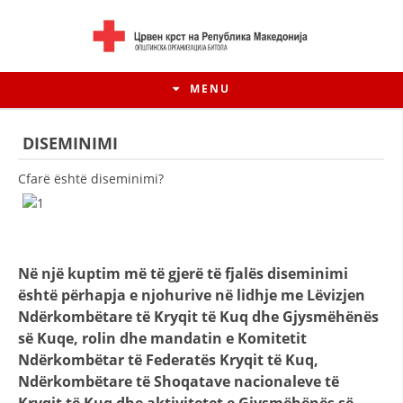
MENU
DISEMINIMI
Cfarë është diseminimi?
Në një kuptim më të gjerë të fjalës diseminimi
është përhapja e njohurive në lidhje me Lëvizjen
Ndërkombëtare të Kryqit të Kuq dhe Gjysmëhënës
së Kuqe, rolin dhe mandatin e Komitetit
HISTORIA E LËVIZJES
Ndërkombëtar të Federatës Kryqit të Kuq,
HISTORIA E KRYQIT TË KUQ
Ndërkombëtare të Shoqatave nacionaleve të