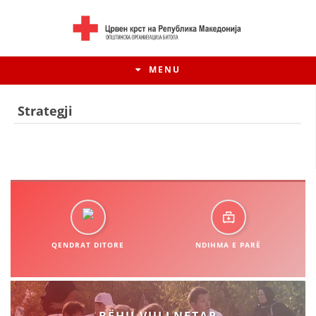
MENU
Strategji
QENDRAT DITORE
NDIHMA E PARË
HISTORIA E LËVIZJES
HISTORIA E KRYQIT TË KUQ