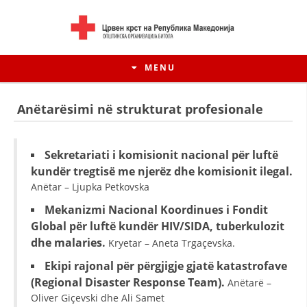
MENU
Anëtarësimi në strukturat profesionale
Sekretariati i komisionit nacional për luftë
kundër tregtisë me njerëz dhe komisionit ilegal.
Anëtar – Ljupka Petkovska
Mekanizmi Nacional Koordinues i Fondit
Global për luftë kundër HIV/SIDA, tuberkulozit
dhe malaries.
Kryetar – Aneta Trgaçevska.
HISTORIA E LËVIZJES
Ekipi rajonal për përgjigje gjatë katastrofave
(Regional Disaster Response Team).
Anëtarë –
HISTORIA E KRYQIT TË KUQ
Oliver Giçevski dhe Ali Samet