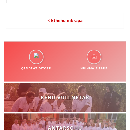
STRUKTURA E ORGANIZATËS
KONTAKT INFORMACIONE
< kthehu mbrapa
ANËTARËSIMI NË STRUKTURAT PROFESIONALE
LIGJI I KRYQIT TË KUQ
STATUTI I KRYQIT TË KUQ
QENDRAT DITORE
NDIHMA E PARË
ORGANIZIMI DHE ZHVILLIMI
BËHU VULLNETAR
BORDI DREJTUES
KUVENDI
STRUKTURA DHE STRUKTURA ORGANIZATIVE
ANTARSOHU