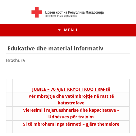
MENU
Edukative dhe material informativ
Broshura
JUBILE – 70 VJET KRYQI I KUQ I RM-së
Për mbrojtje dhe vetëmbrojtje në rast të
katastrofave
Vleresimi i mjerueshnerise dhe kapaciteteve –
HISTORIA E LËVIZJES
Udhëzues për trajnim
Si të mbrohemi nga tërmeti – gjëra themelore
HISTORIA E KRYQIT TË KUQ