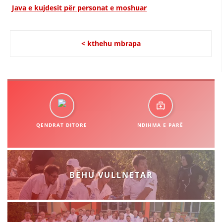
STRUKTURA E ORGANIZATËS
Java e kujdesit për personat e moshuar
KONTAKT INFORMACIONE
ANËTARËSIMI NË STRUKTURAT PROFESIONALE
< kthehu mbrapa
LIGJI I KRYQIT TË KUQ
STATUTI I KRYQIT TË KUQ
QENDRAT DITORE
NDIHMA E PARË
ORGANIZIMI DHE ZHVILLIMI
BËHU VULLNETAR
BORDI DREJTUES
KUVENDI
STRUKTURA DHE STRUKTURA ORGANIZATIVE