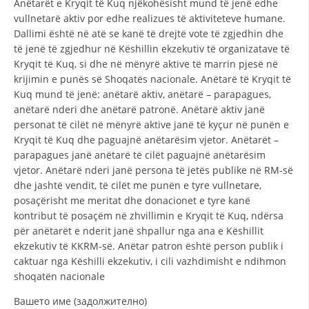
Anëtarët e Kryqit të Kuq njëkohësisht mund të jenë edhe
STRUKTURA E ORGANIZATËS
vullnetarë aktiv por edhe realizues të aktiviteteve humane.
KONTAKT INFORMACIONE
Dallimi është në atë se kanë të drejtë vote të zgjedhin dhe
të jenë të zgjedhur në Këshillin ekzekutiv të organizatave të
ANËTARËSIMI NË STRUKTURAT PROFESIONALE
Kryqit të Kuq, si dhe në mënyrë aktive të marrin pjesë në
krijimin e punës së Shoqatës nacionale. Anëtarë të Kryqit të
Kuq mund të jenë: anëtarë aktiv, anëtarë – parapagues,
anëtarë nderi dhe anëtarë patronë. Anëtarë aktiv janë
LIGJI I KRYQIT TË KUQ
personat të cilët në mënyrë aktive janë të kyçur në punën e
Kryqit të Kuq dhe paguajnë anëtarësim vjetor. Anëtarët –
STATUTI I KRYQIT TË KUQ
parapagues janë anëtarë të cilët paguajnë anëtarësim
vjetor. Anëtarë nderi janë persona të jetës publike në RM-së
dhe jashtë vendit, të cilët me punën e tyre vullnetare,
posaçërisht me meritat dhe donacionet e tyre kanë
kontribut të posaçëm në zhvillimin e Kryqit të Kuq, ndërsa
ORGANIZIMI DHE ZHVILLIMI
për anëtarët e nderit janë shpallur nga ana e Këshillit
ekzekutiv të KKRM-së. Anëtar patron është person publik i
BORDI DREJTUES
caktuar nga Këshilli ekzekutiv, i cili vazhdimisht e ndihmon
shoqatën nacionale
KUVENDI
Вашето име (задолжително)
STRUKTURA DHE STRUKTURA ORGANIZATIVE