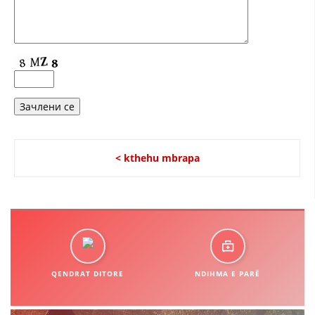
HULUMTIMI I OPINIONIT PUBLIK
BASHKËPUNIM NDËRKOMBËTAR
MARRËVESHJE
PROJEKTE
SHËRBIMI PËR KËRKIM
VEPRIMTARI SHËNDETËSORE PREVENTIVE
< kthehu mbrapa
NDIHMA E PARË
DHURIMI I GJAKUT
MENAXHIM ME VULLNETARË
QENDRAT DITORE
NDIHMA E PARË
KUSH JEMI NE