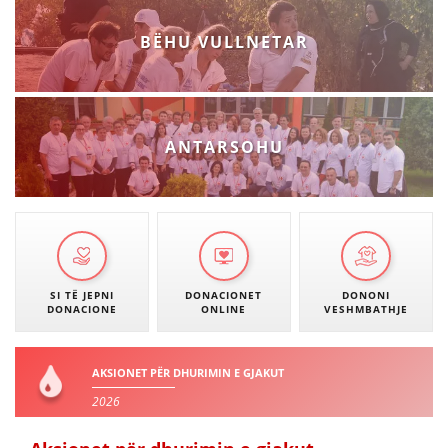
VEPRIMTARI
BËHU VULLNETAR
DORACAKË
ANTARSOHU
STRATEGJI
MATERIAL EDUKATIVO INFORMATIV
BROCHURES
PRESENTATIONS
SI TË JEPNI
DONACIONET
DONONI
DONACIONE
ONLINE
VESHMBATHJE
AKSIONET PËR DHURIMIN E GJAKUT
2026