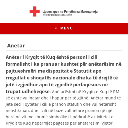
MENU
Anëtar
Anëtar i Kryqit të Kuq është personi i cili
formalisht i ka pranuar kushtet për anëtarësim në
pajtueshmëri me dispozitat e Statutit apo
rregullat e shoqatës nacionale dhe ka të drejtë të
jetë i zgjedhur apo të zgjedhë përfaqësues në
trupat udhëheqëse.
Anëtarësimi në Kryqin e Kuq të RM-
së është vullnetar dhe i hapur për të gjithë. Anëtar mund të
jetë secili qytetar i cili e pranon statutin dhe vullnetarisht
HISTORIA E LËVIZJES
nënshkruan, dhe i cili në bazë vullnetare pranon që një
herë në vit me shumë simbolike t’i përkrahë aktivitetet e
HISTORIA E KRYQIT TË KUQ
Kryqit të Kuq nëpërmjet pagesës për anëtarësimi vjetor.