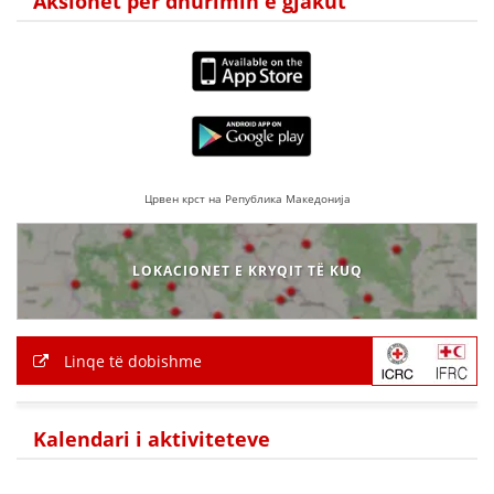
Aksionet për dhurimin e gjakut
Црвен крст на Република Македонија
LOKACIONET E KRYQIT TË KUQ
Linqe të dobishme
Kalendari i aktiviteteve