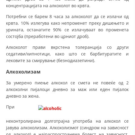
концентрацијата на алкохолот во крвта.
Потребни се барем 8 часа за алкохолот да се излачи од
крвта. 10% излегува како непроменет преку дишењето и
урината, останатите 90% се излачуваат во променета
состојба (преработени во црниот дроб).
Алкохолот прави вкрстена толеранција со други
седативи/хипнотици, како што се барбитуратите и
лековите за смирување (безнодиазепини).
Алкохолизам
За умерено пиење алкохол се смета не повеќе од 2
алкохолни пијалоци дневно за маж или еден пијалок
дневно за жена.
При
неконтролирана долготрајна употреба на алкохол се
јавува алкохолизам. Алкохолизмот (синдром на зависност
од алкохол) е најраспространема болест на зависност.