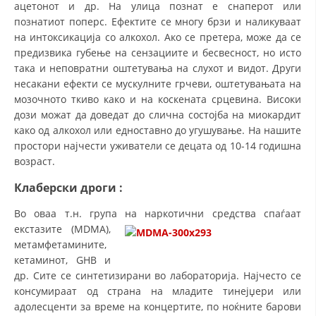
ацетонот и др. На улица познат е снаперот или
познатиот поперс. Ефектите се многу брзи и наликуваат
на интоксикација со алкохол. Ако се претера, може да се
предизвика губење на сензациите и бесвесност, но исто
така и неповратни оштетувања на слухот и видот. Други
несакани ефекти се мускулните грчеви, оштетувањата на
мозочното ткиво како и на коскената срцевина. Високи
дози можат да доведат до слична состојба на миокардит
како од алкохол или едноставно до угушување. На нашите
простори најчести уживатели се децата од 10-14 годишна
возраст.
Клаберски дроги
:
Во оваа т.н. група на наркотични средства спаѓаат
екстазите (MDMA),
метамфетамините,
кетаминот, GHB и
др. Сите се синтетизирани во лабораторија. Најчесто се
консумираат од страна на младите тинејџери или
адолесценти за време на концертите, по ноќните барови