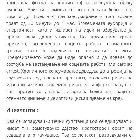
кристална форма на кокаин кој се консумира преку
пушење. Уличните имиња се познати како бело, снег,
кока и др. Ефектите при консумирањето чист кокаин
траат од 30 минути до 1 час. Зголемената еуфорија и
енергичност, како и изливот на идеи и зборување ја
прават оваа дрога уникатна. Но, покачениот крвен
притисок, зголемената срцева работа, стомачните
грчеви, како и гадењето се несаканите ефекти.
Предозирањето може да биде опасно и да доведе до
состојба на застанување на срцевата работа или cardiac
arrest. Хроничното консумирање доведува до атрофија на
слузокожата од носната празнина, зголемен ризик за
мозочни изливи, зголемен ризик за инфаркт, нарушен
сон пратен со дневна летаргија, болки во градите,
отежнато дишење и хемоптизи (искашлување на крв).
Инхаланти
:
Ова се испарувачки течни супстанци кои се вдишуваат и
имаат т.н. заматувачко дејство. Краткотраен ефект на
седација и откачување. Тоа се лепакот, разредувачите,