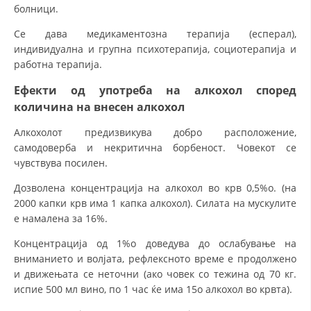
болници.
Се дава медикаментозна терапија (есперал),
индивидуална и групна психотерапија, социотерапија и
работна терапија.
Ефекти од употреба на алкохол според
количина на внесен алкохол
Алкохолот предизвикува добро расположение,
самодоверба и некритична борбеност. Човекот се
чувствува посилен.
Дозволена концентрација на алкохол во крв 0,5%о. (на
2000 капки крв има 1 капка алкохол). Силата на мускулите
е намалена за 16%.
Концентрација од 1%о доведува до ослабување на
вниманието и волјата, рефлексното време е продолжено
и движењата се неточни (ако човек со тежина од 70 кг.
испие 500 мл вино, по 1 час ќе има 15о алкохол во крвта).