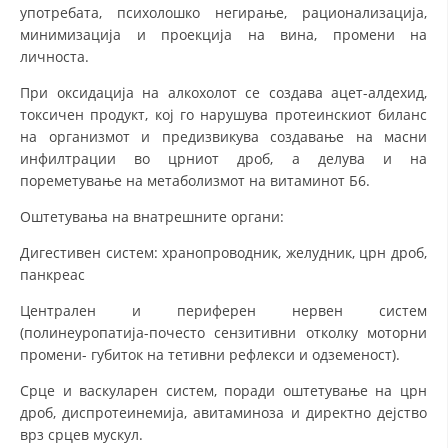
употребата, психолошко негирање, рационализација,
минимизација и проекција на вина, промени на
личноста.
При оксидација на алкохолот се создава ацет-алдехид,
токсичен продукт, кој го нарушува протеинскиот биланс
на организмот и предизвикува создавање на масни
инфилтрации во црниот дроб, а делува и на
пореметување на метаболизмот на витаминот Б6.
Оштетувања на внатрешните органи:
Дигестивен систем: хранопроводник, желудник, црн дроб,
панкреас
Централен и периферен нервен систем
(полинеуропатија-почесто сензитивни отколку моторни
промени- губиток на тетивни рефлекси и одземеност).
Срце и васкуларен систем, поради оштетување на црн
дроб, диспротеинемија, авитаминоза и директно дејство
врз срцев мускул.