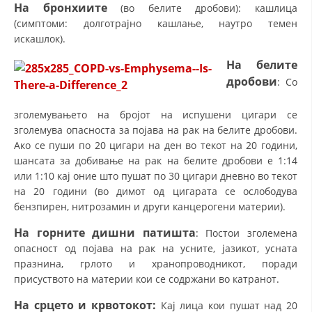
На бронхиите
(во белите дробови): кашлица
(симптоми: долготрајно кашлање, наутро темен
искашлок).
На белите
дробови
: Со
зголемувањето на бројот на испушени цигари се
зголемува опасноста за појава на рак на белите дробови.
Ако се пуши по 20 цигари на ден во текот на 20 години,
шансата за добивање на рак на белите дробови е 1:14
или 1:10 кај оние што пушат по 30 цигари дневно во текот
на 20 години (во димот од цигарата се ослободува
бензпирен, нитрозамин и други канцерогени материи).
На горните дишни патишта
: Постои зголемена
опасност од појава на рак на усните, јазикот, усната
празнина, грлото и хранопроводникот, поради
присуството на материи кои се содржани во катранот.
На срцето и крвотокот:
Кај лица кои пушат над 20