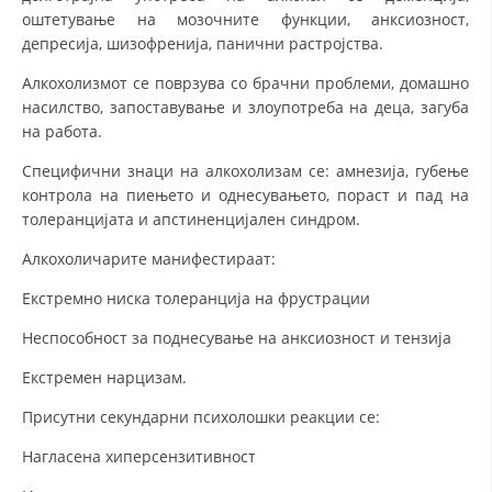
оштетување на мозочните функции, анксиозност,
депресија, шизофренија, панични растројства.
Алкохолизмот се поврзува со брачни проблеми, домашно
насилство, запоставување и злоупотреба на деца, загуба
на работа.
Специфични знаци на алкохолизам се: амнезија, губење
контрола на пиењето и однесувањето, пораст и пад на
толеранцијата и апстиненцијален синдром.
Алкохоличарите манифестираат:
Екстремно ниска толеранција на фрустрации
Неспособност за поднесување на анксиозност и тензија
Екстремен нарцизам.
Присутни секундарни психолошки реакции се:
Нагласена хиперсензитивност