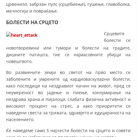
црвенило, забрзан пулс (срцебиење), гушење, главоболка,
мачнотија и повраќање.
БОЛЕСТИ НА СРЦЕТО
Срцевите
болести се
новотворевини или тумори и болести на градите,
дишните патишта, тие се најмасовните убијци на
човештвото.
Во развиените земји во светот на прво место се
заболените и умрените од кардиоваскуларни болести,
како последици на нездравиот начин на живот, пред се
неумереност во јадење и пиење, конзумирање на
нездрава храна и пијалоци, слабата физичка активност и
високиот процент на стрес, а како приоритети се
наведени свеста за грижата, здравјето и едуцираноста на
населението.
Ќе наведеме само 5 најчести болести на срцето и совети