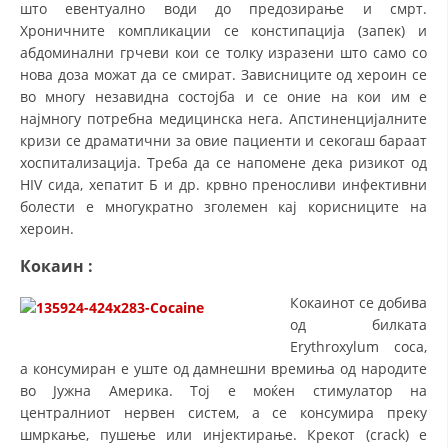
што евентуално води до предозирање и смрт.
ДЕЈСТВУВАЊЕ
Хроничните компликации се констипација (запек) и
абдоминални грчеви кои се толку изразени што само со
нова доза можат да се смират. Зависниците од хероин се
во многу незавидна состојба и се оние на кои им е
најмногу потребна медицинска нега. Апстиненцијалните
ПРИРАЧНИЦИ
кризи се драматични за овие пациенти и секогаш бараат
хоспитализација. Треба да се напомене дека ризикот од
СТРАТЕГИИ
HIV сида, хепатит Б и др. крвно преносливи инфективни
болести е многукратно зголемен кај корисниците на
ЕДУКАТИВНО ИНФОРМАТИВНИ МАТЕРИЈАЛИ
хероин.
БРОШУРИ
Кокаин
:
ПОСТЕРИ
Кокаинот се добива
ПРЕЗЕНТАЦИИ
од билката
Erythroxylum coca,
а консумиран е уште од дамнешни времиња од народите
во Јужна Америка. Тој е моќен стимулатор на
централниот нервен систем, а се консумира преку
шмркање, пушење или инјектирање. Крекот (crack) е