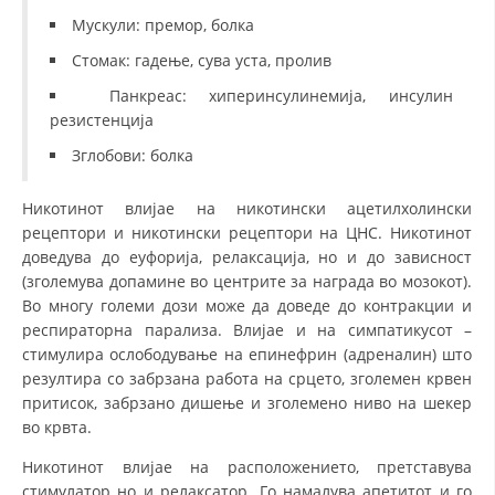
Мускули: премор, болка
Стомак: гадење, сува уста, пролив
Панкреас: хиперинсулинемија, инсулин
резистенција
Зглобови: болка
Никотинот влијае на никотински ацетилхолински
рецептори и никотински рецептори на ЦНС. Никотинот
доведува до еуфорија, релаксација, но и до зависност
(зголемува допамине во центрите за награда во мозокот).
Во многу големи дози може да доведе до контракции и
респираторна парализа. Влијае и на симпатикусот –
стимулира ослободување на епинефрин (адреналин) што
резултира со забрзана работа на срцето, зголемен крвен
притисок, забрзано дишење и зголемено ниво на шекер
во крвта.
Никотинот влијае на расположението, претставува
стимулатор но и релаксатор. Го намалува апетитот и го