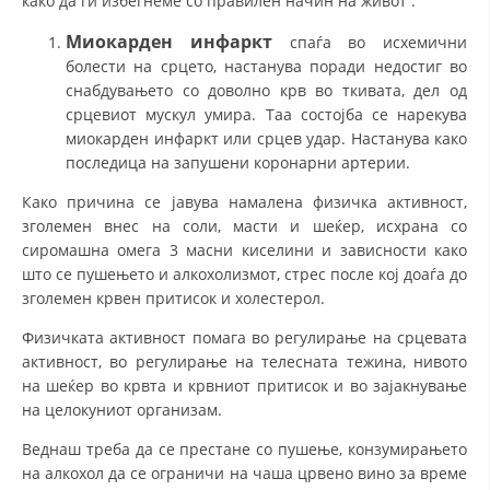
како да ги избегнеме со правилен начин на живот :
Миокарден инфаркт
спаѓа во исхемични
болести на срцето, настанува поради недостиг во
снабдувањето со доволно крв во ткивата, дел од
срцевиот мускул умира. Таа состојба се нарекува
миокарден инфаркт или срцев удар. Настанува како
последица на запушени коронарни артерии.
Како причина се јавува намалена физичка активност,
зголемен внес на соли, масти и шеќер, исхрана со
сиромашна омега 3 масни киселини и зависности како
што се пушењето и алкохолизмот, стрес после кој доаѓа до
зголемен крвен притисок и холестерол.
Физичката активност помага во регулирање на срцевата
активност, во регулирање на телесната тежина, нивото
на шеќер во крвта и крвниот притисок и во зајакнување
на целокуниот организам.
Веднаш треба да се престане со пушење, конзумирањето
на алкохол да се ограничи на чаша црвено вино за време