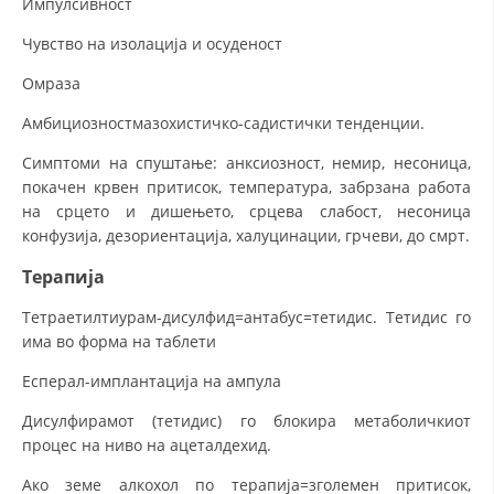
Импулсивност
Чувство на изолација и осуденост
Омраза
Амбициозностмазохистичко-садистички тенденции.
Симптоми на спуштање: анксиозност, немир, несоница,
покачен крвен притисок, температура, забрзана работа
на срцето и дишењето, срцева слабост, несоница
конфузија, дезориентација, халуцинации, грчеви, до смрт.
Терапија
Тетраетилтиурам-дисулфид=антабус=тетидис. Тетидис го
има во форма на таблети
Есперал-имплантација на ампула
Дисулфирамот (тетидис) го блокира метаболичкиот
процес на ниво на ацеталдехид.
Ако земе алкохол по терапија=зголемен притисок,