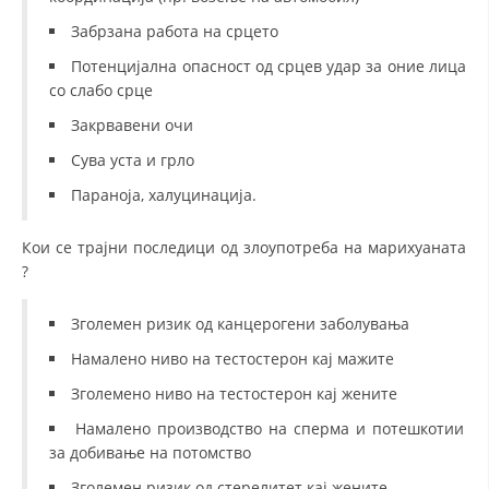
Забрзана работа на срцето
ДИСЕМИНАЦИЈА
Потенцијална опасност од срцев удар за оние лица
MЕЃУНАРОДНО ХУМАНИТАРНО ПРАВО
со слабо срце
ПРОМОЦИЈА НА ХУМАНИ ВРЕДНОСТИ
Закрвавени очи
УПОТРЕБА И ЗАШТИТА НА АМБЛЕМОТ
Сува уста и грло
Параноја, халуцинација.
СОЦИЈАЛНО ХУМАНИТАРНА ДЕЈНОСТ
КАКО ДА ДОНИРАТЕ
Кои се трајни последици од злоупотреба на марихуаната
?
ПОДГОТВЕНОСТ И ДЕЈСТВО ПРИ КАТАСТРОФИ
ТИМОВИ НА ООЦК
Зголемен ризик од канцерогени заболувања
Намалено ниво на тестостерон кај мажите
СПАСИТЕЛНА СТАНИЦА ВОДНО
Зголемено ниво на тестостерон кај жените
ПРОЕКТИ – ПОДГОТВЕНОСТ И ДЕЈСТВУВАЊЕ ПРИ КАТАСТРОФИ
Намалено производство на сперма и потешкотии
ОДНОСИ СО ЈАВНОСТ
за добивање на потомство
ИСТРАЖУВАЊЕ НА ЈАВНО МИСЛЕЊЕ
Зголемен ризик од стерелитет кај жените