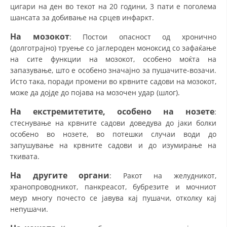
цигари на ден во текот на 20 години, 3 пати е поголема
шансата за добивање на срцев инфаркт.
На мозокот
: Постои опасност од хронично
(долготрајно) труење со јаглероден моноксид со зафаќање
на сите функции на мозокот, особено моќта на
запазување, што е особено значајно за пушачите-возачи.
Исто така, поради промени во крвните садови на мозокот,
може да дојде до појава на мозочен удар (шлог).
На екстремитетите, особено на нозете
:
стеснување на крвните садови доведува до јаки болки
особено во нозете, во потешки случаи води до
запушување на крвните садови и до изумирање на
ткивата.
На другите органи
: Ракот на желудникот,
хранопроводникот, панкреасот, бубрезите и мочниот
меур многу почесто се јавува кај пушачи, отколку кај
непушачи.