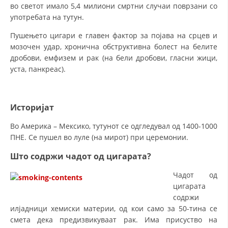
во светот имало 5,4 милиони смртни случаи поврзани со
употребата на тутун.
Пушењето цигари е главен фактор за појава на срцев и
мозочен удар, хронична обструктивна болест на белите
дробови, емфизем и рак (на бели дробови, гласни жици,
уста, панкреас).
Историјат
Во Америка – Мексико, тутунот се одгледувал од 1400-1000
ПНЕ. Се пушел во луле (на мирот) при церемонии.
Што содржи чадот од цигарата?
Чадот од
цигарата
содржи
илјадници хемиски материи, од кои само за 50-тина се
смета дека предизвикуваат рак. Има присуство на