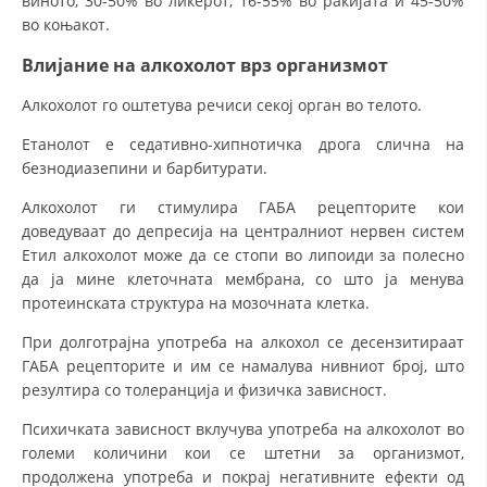
виното, 30-50% во ликерот, 16-55% во ракијата и 45-50%
во коњакот.
Влијание на алкохолот врз организмот
Алкохолот го оштетува речиси секој орган во телото.
Етанолот е седативно-хипнотичка дрога слична на
безнодиазепини и барбитурати.
Алкохолот ги стимулира ГАБА рецепторите кои
доведуваат до депресија на централниот нервен систем
Етил алкохолот може да се стопи во липоиди за полесно
да ја мине клеточната мембрана, со што ја менува
протеинската структура на мозочната клетка.
При долготрајна употреба на алкохол се десензитираат
ГАБА рецепторите и им се намалува нивниот број, што
резултира со толеранција и физичка зависност.
Психичката зависност вклучува употреба на алкохолот во
големи количини кои се штетни за организмот,
продолжена употреба и покрај негативните ефекти од