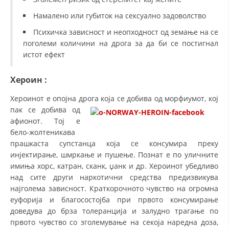
Намалено или губиток на сексуално задоволство
МЕЃУНАРОДНА СОРАБОТКА
Психичка зависност и неопходност од земање на се
ДОГОВОРИ
поголеми количини на дрога за да би се постигнал
истот ефект
ЗНАЧЕЊЕ НА СЛУЖБАТА ЗА БАРАЊЕ
ФОРМУЛАРИ ЗА БАРАЊА
Хероин
:
ЗДРАВСТВЕНО ПРЕВЕНТИВНА ДЕЈНОСТ
Хероинот е опојна дрога која се добива од морфиумот, кој
пак се добива
од
ПРВА ПОМОШ
афионот. Тој е
бело-жолтеникава
КРВОДАРИТЕЛСТВО
прашкаста супстанца која се консумира преку
ИНФОРМАЦИИ ЗА БОЛЕСТИ
инјектирање, шмркање и пушење. Познат е по уличните
имиња хорс, катран, сканк, џанк и др. Хероинот убедливо
МЕНАЏМЕНТ НА ВОЛОНТЕРИ
над сите други наркотични средства предизвикува
најголема зависност. Краткорочното чувство на огромна
еуфорија и благосостојба при првото консумирање
доведува до брза толеранција и залудно трагање по
ЗА НАС
првото чувство со зголемување на секоја наредна доза,