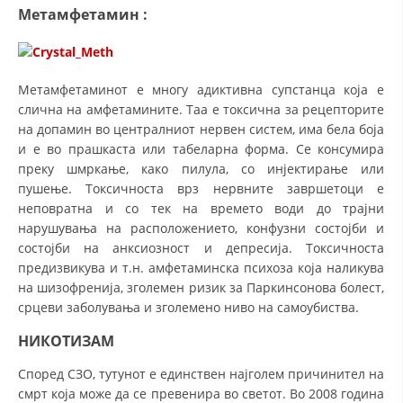
Метамфетамин
:
Метамфетаминот е многу адиктивна супстанца која е
слична на амфетамините. Таа е токсична за рецепторите
на допамин во централниот нервен систем, има бела боја
и е во прашкаста или табеларна форма. Се консумира
преку шмркање, како пилула, со инјектирање или
пушење. Токсичноста врз нервните завршетоци е
неповратна и со тек на времето води до трајни
нарушувања на расположението, конфузни состојби и
состојби на анксиозност и депресија. Токсичноста
предизвикува и т.н. амфетаминска психоза која наликува
на шизофренија, зголемен ризик за Паркинсонова болест,
срцеви заболувања и зголемено ниво на самоубиства.
НИКО
Т
ИЗАM
Според СЗО, тутунот е единствен најголем причинител на
смрт која може да се превенира во светот. Во 2008 година