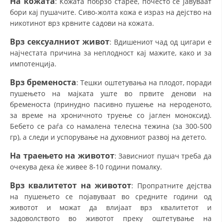
На кожата
: Кожата побрзо старее, почесто се јавуваат
бори кај пушачите. Сиво-жолта кожа е израз на дејство на
никотинот врз крвните садови на кожата.
Врз сексуалниот живот
: Вдишениот чад од цигари е
најчестата причина за неплодност кај мажите, како и за
импотенција.
Врз бременоста
: Тешки оштетувања на плодот, поради
пушењето на мајката уште во првите денови на
бременоста (принудно пасивно пушење на нероденото,
за време на хроничното труење со јаглен моноксид).
Бебето се раѓа со намалена телесна тежина (за 300-500
гр), а следи и успорување на духовниот развој на детето.
На траењето на животот
: Зависниот пушач треба да
очекува дека ќе живее 8-10 години помалку.
Врз квалитетот на животот
: Пропратните дејства
на пушењето се појавуваат во средните години од
животот и можат да влијаат врз квалитетот и
задоволството во животот преку оштетување на