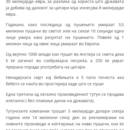
30 милијарди евра, за разлика од користа што државата
ја добива од данокот за цигари која изнесува 8 милијарди
евра.
Годишно, како последица од пушењето умираат 3,5
милиони пушачи во светот или на секои 10 секунди едно
лице умира како резултат на пушењето. Повеќе од 1
милион лица од овие лица умираат во Европа.
Од вкупно 1000 млади кои пушат во Англија се смета дека
6 ќе загинат во сообраќајна несреќа, а 250 ќе умрат
прерано поради употребата на цигари.
Ненадејната смрт кај бебињата е 5 пати почеста ако
бебето се наоѓа во просторија каде што се пуши
Една третина од легално произведениот тутун се продава
илегално ( без плаќање данок на државата).
Тутунските компании трошат 5 милијарди долари секоја
година или 14 милиони секој ден за рекламирање на
нивните производи и коптирање на нови пушачи, кои ќе