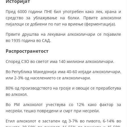
Историјат
Пред 6000 години ПНЕ бил употребен како лек, храна и
средство за ублажување на болки. Првите алкохолни
пијалоци се добиени по пат на вриење (ферментација).
Првите друштва на лекувани алкохоличари се појавиле
во 1935 година во САД.
Распространетост
Според СЗО во светот има 140 милиони алкохоличари.
Во Република Македонија има 40-60 илјади алкохоличари,
или 2-3% од населението се алкохоличари.
80% од производството на грозје и овошје се преработува
во алкохол.
Во РМ алкохолот учествува со 12% како фактор за
несреќи, тешко повредени и смрт при несреќи.
Етил алкохолот е застапен од 3-7% во пивото, 6-14% во