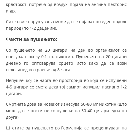
крвотокот, потреба од воздух, појава на ангина пекторис
и др.
Сите овие нарушувања може да се појават по еден подолг
период (по 1-2 децении).
Факти за пушењето:
Со пушењето на 20 цигари на ден во организмот се
внесуваат околу 0,1 гр. никотин. Пушењето на 20 цигари
дневно го оптоварува срцето исто како да се вози
велосипед во траење од 8 часа.
Непушач кој се наоѓа во просторија во која се испушени
4-5 цигари се смета дека тој самиот испушил пасивно 1-2
цигари.
Смртната доза за човекот изнесува 50-80 мг никотин (што
може да се постигне со пушење на 30-40 цигари една по
друга).
Штетите од пушењето во Германија се процениуваат на