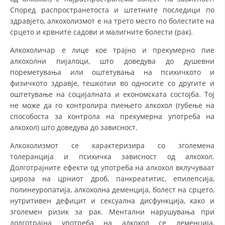
Според распространетоста и штетните последици по
здравјето, алкохолизмот е на трето место по болестите на
срцето и крвните садови и малигните болести (рак).
Алкохоличар е лице кое трајно и прекумерно пие
алкохолни пијалоци, што доведува до душевни
пореметувања или оштетувања на психичкото и
физичкото здравје, тешкотии во односите со другите и
оштетување на социјалната и економската состојба. Тој
не може да го контролира пиењето алкохол (губење на
способоста за контрола на прекумерна употреба на
алкохол) што доведува до зависност.
Алкохолизмот се карактеризира со зголемена
толеранција и психичка зависност од алкохол.
Долготрајните ефекти од употреба на алкохол вклучуваат
цироза на црниот дроб, панкреатитис, епилепсија,
полинеуропатија, алкохолна деменција, болест на срцето,
нутритивен дефицит и сексуална дисфункција, како и
зголемен ризик за рак. Ментални нарушувања при
долготрајна употреба на алкохол се деменција,