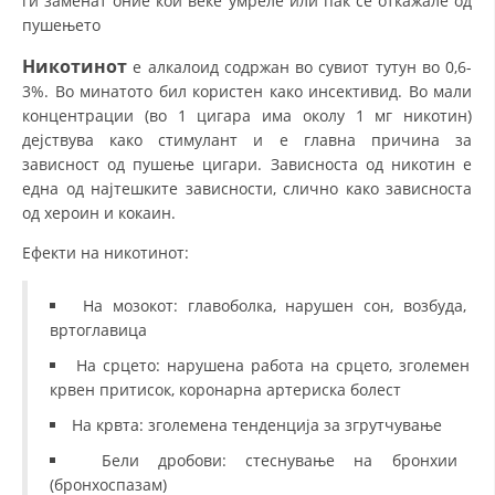
ги заменат оние кои веќе умреле или пак се откажале од
пушењето
Никотинот
е алкалоид содржан во сувиот тутун во 0,6-
3%. Во минатото бил користен како инсективид. Во мали
концентрации (во 1 цигара има околу 1 мг никотин)
дејствува како стимулант и е главна причина за
зависност од пушење цигари. Зависноста од никотин е
една од најтешките зависности, слично како зависноста
од хероин и кокаин.
Ефекти на никотинот:
На мозокот: главоболка, нарушен сон, возбуда,
вртоглавица
На срцето: нарушена работа на срцето, зголемен
крвен притисок, коронарна артериска болест
На крвта: зголемена тенденција за згрутчување
Бели дробови: стеснување на бронхии
(бронхоспазам)