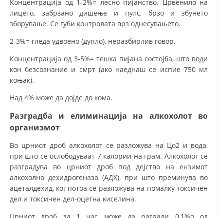
Концентрација од 1-2%= лесно пијанство. Црвенило на
лицето, забрзано дишење и пулс, брзо и збунето
зборување. Се губи контролата врз однесувањето.
2-3%= гледа удвоено (дупло), неразбирлив говор.
Концентрација од 3-5%= тешка пијана состојба, што води
кон безсознание и смрт (ако наеднаш се испие 750 мл
коњак).
Над 4% може да дојде до кома.
Разградба и елиминација на алкохолот во
организмот
Во црниот дроб алкохолот се разложува на Цо2 и вода,
при што се ослободуваат 7 калории на грам. Алкохолот се
разградува во црниот дроб под дејство на ензимот
алкохолна дехидрогеназа (АДХ), при што преминува во
ацеталдехид, кој потоа се разложува на помалку токсичен
дел и токсичен дел-оцетна киселина.
Црниот дроб за 1 час може да рагради 0,1%о од