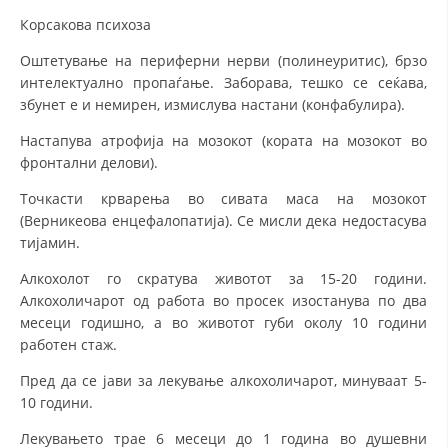
Корсакова психоза
Оштетување на периферни нерви (полинеуритис), брзо
интелектуално пропаѓање. Заборава, тешко се сеќава,
збунет е и немирен, измислува настани (конфабулира).
Настапува атрофија на мозокот (кората на мозокот во
фронтални делови).
Точкасти крварења во сивата маса на мозокот
(Верникеова енцефалопатија). Се мисли дека недостасува
тијамин.
Алкохолот го скратува животот за 15-20 години.
Алкохоличарот од работа во просек изостанува по два
месеци годишно, а во животот губи околу 10 години
работен стаж.
Пред да се јави за лекување алкохоличарот, минуваат 5-
10 години.
Лекувањето трае 6 месеци до 1 година во душевни