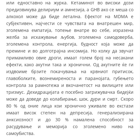
или едноставно на журка. Кетаминот во високи дози
предизвикува делириум и амнезија, а GHB ако се меша со
алкохол може да биде летална. Ефектот на MDMA е
субјективен, најчести се чувствата на внатрешен мир,
зголемена емпатија, топење внатре во себе, изразена
желба за искажување љубов, зголемена самодоверба,
зголемена контрола, енергија, будност која може да
премине и во долготрајна инсомија. Но колку да звучат
примамливо овие дроги, имаат голем број на несакани
ефекти, како акутни така и хронични. Од акутните ќе ги
издвоиме брзите покачувања на крвниот притисок,
главоболките, вознемиреноста и паранојата, губењето
контрола за рамнотежа и вкочанетост на вилиците или
тризмус. Дехидрацијата е посебно загрижувачка бидејќи
може да доведе до колабирање, шок, дури и смрт. Скоро
80 % од оние лица кои хронично уживале во екстази
имаат висок степен на депресија, генерализирана
анксиозност и до 30 % намалена способност за
расудување и меморија со зголемено ниво на
самоубиства.