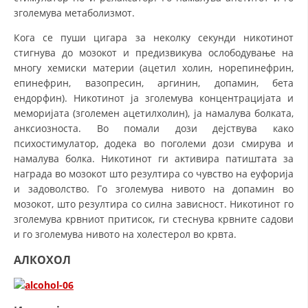
зголемува метаболизмот.
Кога се пуши цигара за неколку секунди никотинот
стигнува до мозокот и предизвикува ослободување на
многу хемиски материи (ацетил холин, норепинефрин,
епинефрин, вазопресин, аргинин, допамин, бета
ендорфин). Никотинот ја зголемува концентрацијата и
меморијата (зголемен ацетилхолин), ја намалува болката,
анксиозноста. Во помали дози дејствува како
психостимулатор, додека во поголеми дози смирува и
намалува болка. Никотинот ги активира патиштата за
награда во мозокот што резултира со чувство на еуфорија
и задоволство. Го зголемува нивото на допамин во
мозокот, што резултира со силна зависност. Никотинот го
зголемува крвниот притисок, ги стеснува крвните садови
и го зголемува нивото на холестерол во крвта.
АЛКОХОЛ