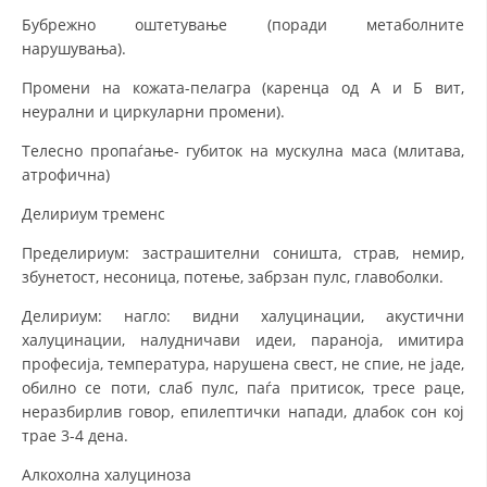
Бубрежно оштетување (поради метаболните
нарушувања).
Промени на кожата-пелагра (каренца од А и Б вит,
неурални и циркуларни промени).
Телесно пропаѓање- губиток на мускулна маса (млитава,
атрофична)
Делириум тременс
Пределириум: застрашителни соништа, страв, немир,
збунетост, несоница, потење, забрзан пулс, главоболки.
Делириум: нагло: видни халуцинации, акустични
халуцинации, налудничави идеи, параноја, имитира
професија, температура, нарушена свест, не спие, не јаде,
обилно се поти, слаб пулс, паѓа притисок, тресе раце,
неразбирлив говор, епилептички напади, длабок сон кој
трае 3-4 дена.
Алкохолна халуциноза