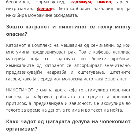
бензпирен, формалдехид,
кадмиум
,
никел
, арсен,
нитрозамин,
фенол
и, бета-карболин алкалоид кој ја
инхибира моноамине оксидазата.
Зошто катранот и никотинот се толку многу
опасни?
Катранот е комплекс на мешавина од хемикалии, од кои
многумина предизвикуваат рак. Тоа е кафеава леплива
материја која се задржува во белите дробови.
Хемикалиите од катранот се апсорбираат значително,
предизвикувајќи надразба и оштетување. Штетните
гасови, како јаглеродниот моноксид исто така е застапен.
НИКОТИНОТ е силна дрога која го стимулира нервниот
систем, ја забрзува работата на срцето и крвниот
притисок, а предизвикува и зависност. Се акомулира во
телото за време на денот, а го има и во текот на ноќта.
Како чадот од цигарата делува на човековиот
организам?