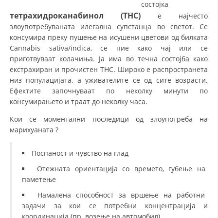
СТРУКТУРА НА ОРГАНИЗАЦИЈАТА
состојка
тетрахидроканабинол (ТНС)
е најчесто
КОНТАКТ ИНФОРМАЦИИ
злоупотребуваната илегална супстанца во светот. Се
консумира преку пушење на исушени цветови од билката
ЧЛЕНСТВО ВО ПРОФЕСИОНАЛНИ ТЕЛА
Cannabis sativa/indica, се пие како чај или се
приготвуваат колачиња. Ја има во течна состојба како
екстрахиран и прочистен ТНС. Широко е распространета
низ популацијата, а уживателите се од сите возрасти.
ЗАКОН ЗА ЦКРМ
Ефектите започнуваат по неколку минути по
СТАТУТ НА ЦКРМ
консумирањето и траат до неколку часа.
Кои се моментални последици од злоупотреба на
марихуаната ?
Поспаност и чувство на глад
ОРГАНИЗАЦИЈА И РАЗВОЈ
Отежната ориентација со времето, губење на
РАКОВОДЕН ОДБОР
паметење
Намалена способност за вршење на работни
СОБРАНИЕ
задачи за кои се потребни концентрација и
СТРУКТУРА И ОРГАНИЗАЦИОНА ПОСТАВЕНОСТ
координација (пр. возење на автомобил)