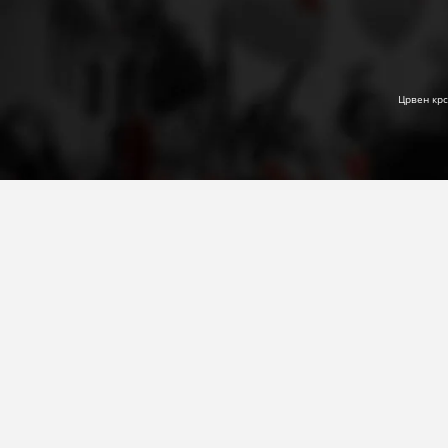
Црвен крс