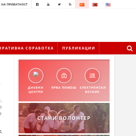
 НА ПРИВАТНОСТ
ОРАТИВНА СОРАБОТКА
ПУБЛИКАЦИИ
ДНЕВНИ
ПРВА ПОМОШ
ЕЛЕКТРОНСКИ
ЦЕНТРИ
ВЕСНИК
,
о
е
СТАНИ ВОЛОНТЕР
д