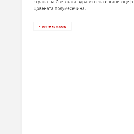
страна на Светската здравствена организациј
Црвената полумесечина.
< врати се назад