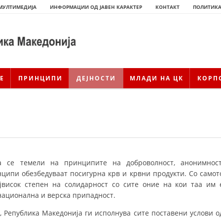
МУЛТИМЕДИЈА
ИНФОРМАЦИИ ОД ЈАВЕН КАРАКТЕР
КОНТАКТ
ПОЛИТИКА
Е
ПРИНЦИПИ
ДЕЈНОСТИ
МЛАДИ НА ЦК
КОРП
а се темели на принципите на доброволност, анонимност
нципи обезбедуваат посигурна крв и крвни продукти. Со самот
јвисок степен на солидарност со сите оние на кои таа им 
ИСТОРИЈАТ НА ЦКРМ
, национална и верска припадност.
ИСТОРИЈАТ НА ДВИЖЕЊЕТО
Република Македонија ги исполнува сите поставени услови о