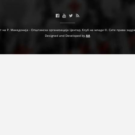
МЕЃУНАРОДНА СОРАБОТКА
ДОГОВОРИ
т на Р. Македонија - Општинска организација Центар, Клуб на млади ©. Сите права задр
ЗНАЧЕЊЕ НА СЛУЖБАТА ЗА БАРАЊЕ
Designed and Developed by
AA
ФОРМУЛАРИ ЗА БАРАЊА
ЗДРАВСТВЕНО ПРЕВЕНТИВНА ДЕЈНОСТ
ПРВА ПОМОШ
КРВОДАРИТЕЛСТВО
ИНФОРМАЦИИ ЗА БОЛЕСТИ
МЕНАЏМЕНТ НА ВОЛОНТЕРИ
ЗА НАС