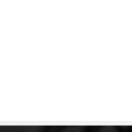
ДИСЕМИНАЦИЈА
MЕЃУНАРОДНО ХУМАНИТАРНО ПРАВО
ПРОМОЦИЈА НА ХУМАНИ ВРЕДНОСТИ
УПОТРЕБА И ЗАШТИТА НА АМБЛЕМОТ
СОЦИЈАЛНО ХУМАНИТАРНА ДЕЈНОСТ
КАКО ДА ДОНИРАТЕ
ПОДГОТВЕНОСТ И ДЕЈСТВО ПРИ КАТАСТРОФИ
ТИМОВИ НА ООЦК
СПАСИТЕЛНА СТАНИЦА ВОДНО
ПРОЕКТИ – ПОДГОТВЕНОСТ И ДЕЈСТВУВАЊЕ ПРИ КАТАСТРОФИ
ОДНОСИ СО ЈАВНОСТ
ИСТРАЖУВАЊЕ НА ЈАВНО МИСЛЕЊЕ