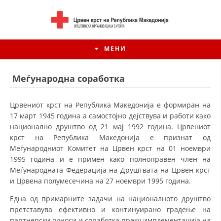
МЕНИ
Меѓународна соработка
Црвениот крст на Република Македонија е формиран на
17 март 1945 година а самостојно дејствува и работи како
национално друштво од 21 мај 1992 година. Црвениот
крст на Република Македонија е признат од
Меѓународниот Комитет на Црвен крст на 01 ноември
1995 година и е примен како полноправен член на
Меѓународната Федерација на Друштвата на Црвен крст
и Црвена полумесечина на 27 ноември 1995 година.
ИСТОРИЈАТ НА ЦКРМ
Една од примарните задачи на националното друштво
ИСТОРИЈАТ НА ДВИЖЕЊЕТО
претставува ефективно и континуирано градење на
партнерски односи и соработка преку имплементација на