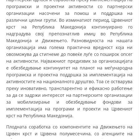
СТРУКТУРА НА ОРГАНИЗАЦИЈАТА
програмски и проектни активности со партнерски
организации насочени за помош и поддршка на
КОНТАКТ ИНФОРМАЦИИ
различни целни групи. Во изминатиот период, Црвениот
ЧЛЕНСТВО ВО ПРОФЕСИОНАЛНИ ТЕЛА
крст на Република Македонија континуирано го
надградува свој препознатлив имиџ во Република
Македонија и Движењето. Разновидноста на нашата
организација има голема практична вредност која ни
ЗАКОН ЗА ЦКРМ
овозможува да стигнеме до повеќе луѓе со поширок опсег
на активности. Најважниот предизвик за организацијата
СТАТУТ НА ЦКРМ
е обезбедување континуитет на планот на меѓународна
програмска и проектна поддршка за имплементација на
активностите на националното друштво. Тоа се остварува
преку иновативно, транспарентно и ефикасно работење
за да се задржи интересот на партнерските организации
за мобилизирање и обезбедување фондови за
ОРГАНИЗАЦИЈА И РАЗВОЈ
имплементација на програми и проекти на Црвениот
РАКОВОДЕН ОДБОР
крст на Република Македонија.
СОБРАНИЕ
Плодната соработка со компонентите на Движењето на
Црвен крст и Црвена полумесечина, со агенциите на
СТРУКТУРА И ОРГАНИЗАЦИОНА ПОСТАВЕНОСТ