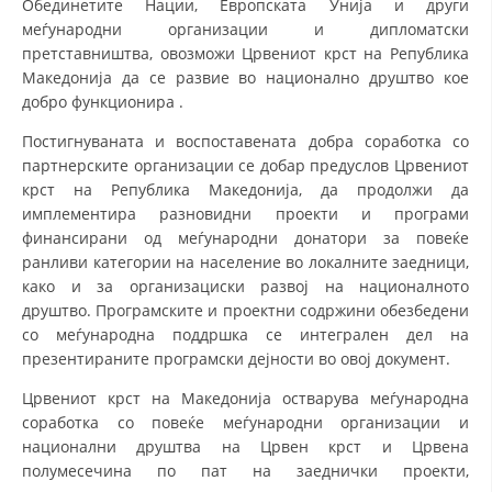
Обединетите Нации, Европската Унија и други
меѓународни организации и дипломатски
ДИСЕМИНАЦИЈА
претставништва, овозможи Црвениот крст на Република
MЕЃУНАРОДНО ХУМАНИТАРНО ПРАВО
Македонија да се развие во национално друштво кое
добро функционира .
ПРОМОЦИЈА НА ХУМАНИ ВРЕДНОСТИ
Постигнуваната и воспоставената добра соработка со
УПОТРЕБА И ЗАШТИТА НА АМБЛЕМОТ
партнерските организации се добар предуслов Црвениот
крст на Република Македонија, да продолжи да
СОЦИЈАЛНО ХУМАНИТАРНА ДЕЈНОСТ
имплементира разновидни проекти и програми
финансирани од меѓународни донатори за повеќе
КАКО ДА ДОНИРАТЕ
ранливи категории на население во локалните заедници,
ПОДГОТВЕНОСТ И ДЕЈСТВО ПРИ КАТАСТРОФИ
како и за организациски развој на националното
друштво. Програмските и проектни содржини обезбедени
ТИМОВИ НА ООЦК
со меѓународна поддршка се интегрален дел на
презентираните програмски дејности во овој документ.
СПАСИТЕЛНА СТАНИЦА ВОДНО
Црвениот крст на Македонија остварува меѓународна
ПРОЕКТИ – ПОДГОТВЕНОСТ И ДЕЈСТВУВАЊЕ ПРИ КАТАСТРОФИ
соработка со повеќе меѓународни организации и
ОДНОСИ СО ЈАВНОСТ
национални друштва на Црвен крст и Црвена
полумесечина по пат на заеднички проекти,
ИСТРАЖУВАЊЕ НА ЈАВНО МИСЛЕЊЕ