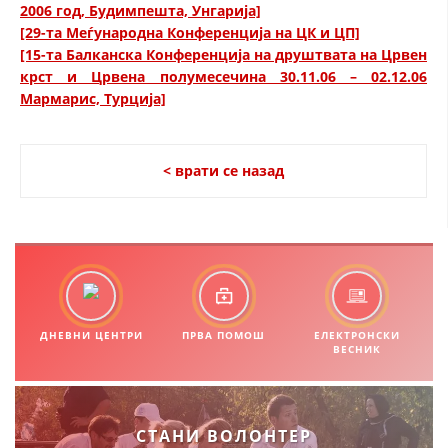
2006 год, Будимпешта, Унгарија]
[29-та Меѓународна Конференција на ЦК и ЦП]
[15-та Балканска Конференција на друштвата на Црвен
крст и Црвена полумесечина 30.11.06 – 02.12.06
Мармарис, Турција]
< врати се назад
ДНЕВНИ ЦЕНТРИ
ПРВА ПОМОШ
ЕЛЕКТРОНСКИ
ВЕСНИК
СТАНИ ВОЛОНТЕР