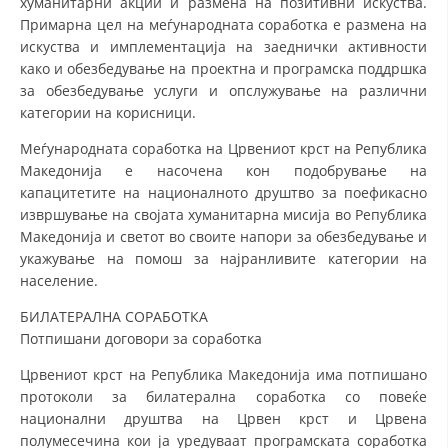
хуманитарни акции и размена на позитивни искуства.
Примарна цел на меѓународната соработка е размена на
МЕЃУНАРОДНА СОРАБОТКА
искуства и имплементација на заеднички активности
како и обезбедување на проектна и програмска поддршка
ДОГОВОРИ
за обезбедување услуги и опслужување на различни
ЗНАЧЕЊЕ НА СЛУЖБАТА ЗА БАРАЊЕ
категории на корисници.
Меѓународната соработка на Црвениот крст на Република
ФОРМУЛАРИ ЗА БАРАЊА
Македонија е насочена кон подобрување на
ЗДРАВСТВЕНО ПРЕВЕНТИВНА ДЕЈНОСТ
капацитетите на националното друштво за поефикасно
извршување на својата хуманитарна мисија во Република
ПРВА ПОМОШ
Македонија и светот во своите напори за обезбедување и
укажување на помош за најранливите категории на
КРВОДАРИТЕЛСТВО
население.
ИНФОРМАЦИИ ЗА БОЛЕСТИ
БИЛАТЕРАЛНА СОРАБОТКА
МЕНАЏМЕНТ НА ВОЛОНТЕРИ
Потпишани договори за соработка
Црвениот крст на Република Македонија има потпишано
протоколи за билатерална соработка со повеќе
национални друштва на Црвен крст и Црвена
ЗА НАС
полумесечина кои ја уредуваат програмската соработка