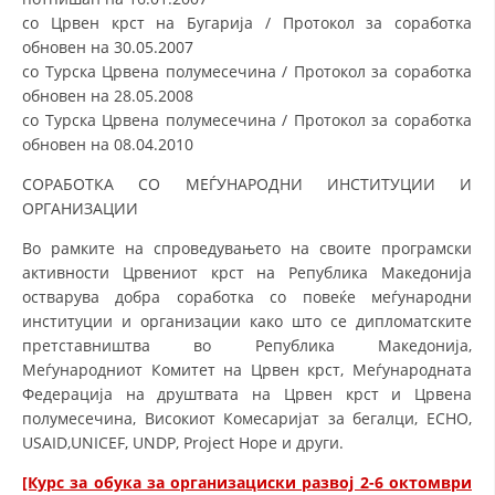
со Црвен крст на Бугарија / Протокол за соработка
обновен на 30.05.2007
со Турска Црвена полумесечина / Протокол за соработка
обновен на 28.05.2008
со Турска Црвена полумесечина / Протокол за соработка
обновен на 08.04.2010
СОРАБОТКА СО МЕЃУНАРОДНИ ИНСТИТУЦИИ И
ОРГАНИЗАЦИИ
Во рамките на спроведувањето на своите програмски
активности Црвениот крст на Република Македонија
остварува добра соработка со повеќе меѓународни
институции и организации како што се дипломатските
претставништва во Република Македонија,
Меѓународниот Комитет на Црвен крст, Меѓународната
Федерација на друштвата на Црвен крст и Црвена
полумесечина, Високиот Комесаријат за бегалци, ECHO,
USAID,UNICEF, UNDP, Project Hope и други.
[Курс за обука за организациски развој 2-6 октомври