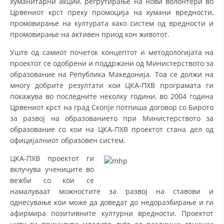
хуманитарни акции, регрутирање на нови волонтери во
Црвениот крст преку промоција на хумани вредности,
ДИСЕМИНАЦИЈА
промовирање на културата како систем од вредности и
промовирање на активен приод кон животот.
MЕЃУНАРОДНО ХУМАНИТАРНО ПРАВО
Уште од самиот почеток концептот и методологијата на
ПРОМОЦИЈА НА ХУМАНИ ВРЕДНОСТИ
проектот се одобрени и поддржани од Министерството за
УПОТРЕБА И ЗАШТИТА НА АМБЛЕМОТ
образование на Република Македонија. Тоа се должи на
многу добрите резултати кои ЦКА-ПХВ програмата ги
СОЦИЈАЛНО ХУМАНИТАРНА ДЕЈНОСТ
покажува во последните неколку години, во 2004 година
Црвениот крст на град Скопје потпиша договор со Бирото
КАКО ДА ДОНИРАТЕ
за развој на образованието при Министерството за
ПОДГОТВЕНОСТ И ДЕЈСТВО ПРИ КАТАСТРОФИ
образование со кои на ЦКА-ПХВ проектот стана дел од
официјалниот образовен систем.
ТИМОВИ НА ООЦК
ЦКА-ПХВ проектот ги
СПАСИТЕЛНА СТАНИЦА ВОДНО
вклучува учениците во
вежби со кои се
ПРОЕКТИ – ПОДГОТВЕНОСТ И ДЕЈСТВУВАЊЕ ПРИ КАТАСТРОФИ
намалуваат можностите за развој на ставови и
однесување кои може да доведат до недоразбирање и ги
ОДНОСИ СО ЈАВНОСТ
афирмира позитивните културни вредности. Проектот
ИСТРАЖУВАЊЕ НА ЈАВНО МИСЛЕЊЕ