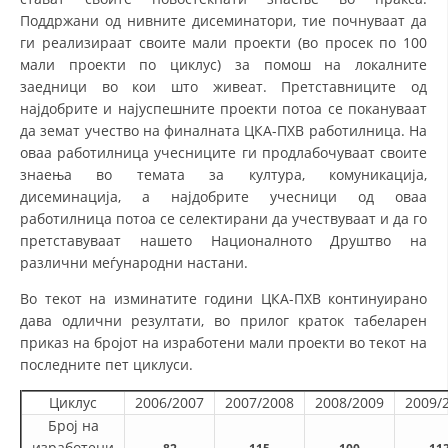
ДЕЈСТВУВАЊЕ
Поддржани од нивните дисеминатори, тие почнуваат да
ги реализираат своите мали проекти (во просек по 100
мали проекти по циклус) за помош на локалните
заедници во кои што живеат. Претставниците од
најдобрите и најуспешните проекти потоа се покануваат
да земат учество на финалната ЦКА-ПХВ работилница. На
ПРИРАЧНИЦИ
оваа работилница учесниците ги продлабочуваат своите
СТРАТЕГИИ
знаења во темата за култура, комуникација,
дисеминација, а најдобрите учесници од оваа
ЕДУКАТИВНО ИНФОРМАТИВНИ МАТЕРИЈАЛИ
работилница потоа се селектирани да учествуваат и да го
претставуваат нашето Националното Друштво на
БРОШУРИ
различни меѓународни настани.
ПОСТЕРИ
Во текот на изминатите години ЦКА-ПХВ континуирано
дава одлични резултати, во прилог краток табеларен
ПРЕЗЕНТАЦИИ
приказ на бројот на изработени мали проекти во текот на
последните пет циклуси.
Циклус
2006/2007
2007/2008
2008/2009
2009/
Број на
изработени