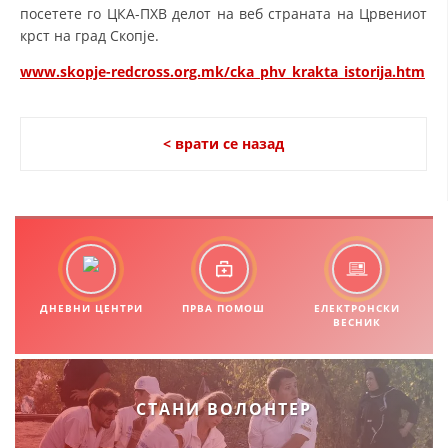
посетете го ЦКА-ПХВ делот на веб страната на Црвениот
крст на град Скопје.
www.skopje-redcross.org.mk/cka_phv_krakta_istorija.htm
< врати се назад
ДНЕВНИ ЦЕНТРИ
ПРВА ПОМОШ
ЕЛЕКТРОНСКИ
ВЕСНИК
СТАНИ ВОЛОНТЕР