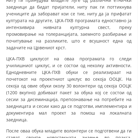
ниту ги принудува младите луѓе од различни етнички
заедници да бидат пријатели, ниту пак ги поттикнува
МЕЃУНАРОДНА СОРАБОТКА
учениците да заборават кои се тие, ниту да ја прифатат
културата на другите, ЦКА-ПХВ програмата едноставно ја
ДОГОВОРИ
интензивира нивната културна свест, преку
промовирање на толеранцијата, заемното разбирање и
ЗНАЧЕЊЕ НА СЛУЖБАТА ЗА БАРАЊЕ
почитување на разликите, што е всушност една од
ФОРМУЛАРИ ЗА БАРАЊА
задачите на Црвениот крст.
ЗДРАВСТВЕНО ПРЕВЕНТИВНА ДЕЈНОСТ
ЦКА-ПХВ циклусот на оваа програмата го следи
училишниот циклус, и се состои од неколку активности.
ПРВА ПОМОШ
Еднодневните ЦКА-ПХВ обуки се реализираат на
почетокот на проектниот циклус во секоја ООЦК. На
КРВОДАРИТЕЛСТВО
секоја од овие обуки околу 30 волонтери од секоја ООЦК
ИНФОРМАЦИИ ЗА БОЛЕСТИ
(1200 вкупно) добиваат пакет за обука кој се состои од
сесии за дисеминација, препознавање на потребите на
МЕНАЏМЕНТ НА ВОЛОНТЕРИ
заедницата и сесии како да се подготви, имплементира и
документира мал проект за помош на локалната
заедница.
ЗА НАС
После оваа обука младите волонтери се подготвени да ги
стават своите новостекнати знаење во пракса.