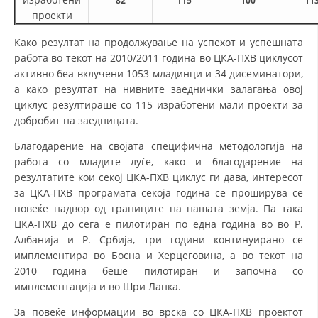
82
115
100
11
проекти
Како резултат на продолжување на успехот и успешната
работа во текот на 2010/2011 година во ЦКА-ПХВ циклусот
активно беа вклучени 1053 младинци и 34 дисеминатори,
а како резултат на нивните заеднички залагања овој
циклус резултираше со 115 изработени мали проекти за
добробит на заедницата.
Благодарение на својата специфична методологија на
работа со младите луѓе, како и благодарение на
резултатите кои секој ЦКА-ПХВ циклус ги дава, интересот
за ЦКА-ПХВ програмата секоја година се проширува се
повеќе надвор од границите на нашата земја. Па така
ЦКА-ПХВ до сега е пилотиран по една година во во Р.
Албанија и Р. Србија, три години континуирано се
имплементира во Босна и Херцеговина, а во текот на
2010 година беше пилотиран и започна со
имплементација и во Шри Ланка.
За повеќе информации во врска со ЦКА-ПХВ проектот