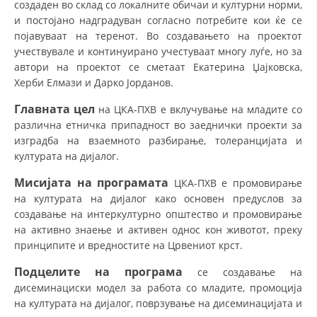
создаден во склад со локалните обичаи и културни норми,
СТРУКТУРА НА ОРГАНИЗАЦИЈАТА
и постојано надградуван согласно потребите кои ќе се
КОНТАКТ ИНФОРМАЦИИ
појавуваат на теренот. Во создавањето на проектот
учествувале и континуирано учестуваат многу луѓе, но за
ЧЛЕНСТВО ВО ПРОФЕСИОНАЛНИ ТЕЛА
автори на проектот се сметаат Екатерина Џајковска,
Херби Елмази и Дарко Јорданов.
Главната цел
на ЦКА-ПХВ е вклучување на младите со
ЗАКОН ЗА ЦКРМ
различна етничка припадност во заеднички проекти за
изградба на взаемното разбирање, толеранцијата и
СТАТУТ НА ЦКРМ
културата на дијалог.
Мисијата на програмата
ЦКА-ПХВ е промовирање
на културата на дијалог како основен предуслов за
создавање на интеркултурно општество и промовирање
на активно знаење и активен однос кон животот, преку
ОРГАНИЗАЦИЈА И РАЗВОЈ
принципите и вредностите на Црвениот крст.
РАКОВОДЕН ОДБОР
Подцелите на програма
се создавање на
СОБРАНИЕ
дисеминациски модел за работа со младите, промоција
на културата на дијалог, поврзување на дисеминацијата и
СТРУКТУРА И ОРГАНИЗАЦИОНА ПОСТАВЕНОСТ