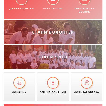
СТРУКТУРА НА ОРГАНИЗАЦИЈАТА
ДНЕВНИ ЦЕНТРИ
ПРВА ПОМОШ
ЕЛЕКТРОНСКИ
КОНТАКТ ИНФОРМАЦИИ
ВЕСНИК
ЧЛЕНСТВО ВО ПРОФЕСИОНАЛНИ ТЕЛА
СТАНИ ВОЛОНТЕР
ЗАКОН ЗА ЦКРМ
СТАТУТ НА ЦКРМ
СТАНИ ЧЛЕН
ОРГАНИЗАЦИЈА И РАЗВОЈ
РАКОВОДЕН ОДБОР
ДОНАЦИИ
ONLINE ДОНАЦИИ
ДОНИРАЈ ОБЛЕКА
СОБРАНИЕ
СТРУКТУРА И ОРГАНИЗАЦИОНА ПОСТАВЕНОСТ