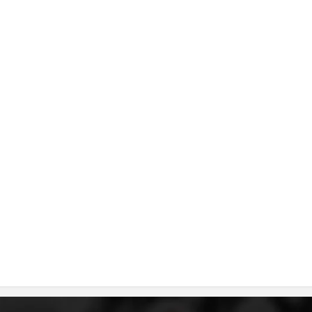
ДИСЕМИНАЦИЈА
MЕЃУНАРОДНО ХУМАНИТАРНО ПРАВО
ПРОМОЦИЈА НА ХУМАНИ ВРЕДНОСТИ
УПОТРЕБА И ЗАШТИТА НА АМБЛЕМОТ
СОЦИЈАЛНО ХУМАНИТАРНА ДЕЈНОСТ
КАКО ДА ДОНИРАТЕ
ПОДГОТВЕНОСТ И ДЕЈСТВО ПРИ КАТАСТРОФИ
ТИМОВИ НА ООЦК
СПАСИТЕЛНА СТАНИЦА ВОДНО
ПРОЕКТИ – ПОДГОТВЕНОСТ И ДЕЈСТВУВАЊЕ ПРИ КАТАСТРОФИ
ОДНОСИ СО ЈАВНОСТ
ИСТРАЖУВАЊЕ НА ЈАВНО МИСЛЕЊЕ