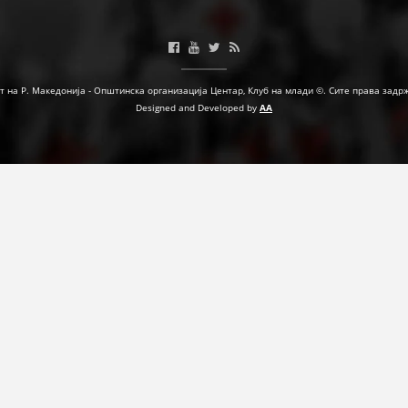
МЕЃУНАРОДНА СОРАБОТКА
ДОГОВОРИ
т на Р. Македонија - Општинска организација Центар, Клуб на млади ©. Сите права задр
ЗНАЧЕЊЕ НА СЛУЖБАТА ЗА БАРАЊЕ
Designed and Developed by
AA
ФОРМУЛАРИ ЗА БАРАЊА
ЗДРАВСТВЕНО ПРЕВЕНТИВНА ДЕЈНОСТ
ПРВА ПОМОШ
КРВОДАРИТЕЛСТВО
ИНФОРМАЦИИ ЗА БОЛЕСТИ
МЕНАЏМЕНТ НА ВОЛОНТЕРИ
ЗА НАС