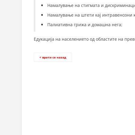
Намалување на стигмата и дискриминациј
Намалување на штети кај интравенозни 
Палиативна грижа и домашна нега;
Едукација на населението од областите на пре
< врати се назад