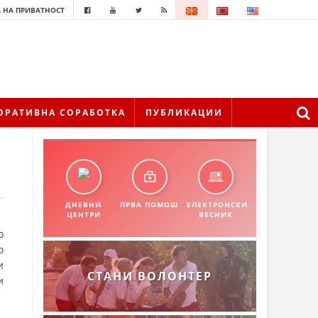
 НА ПРИВАТНОСТ
ОРАТИВНА СОРАБОТКА
ПУБЛИКАЦИИ
ДНЕВНИ
ПРВА ПОМОШ
ЕЛЕКТРОНСКИ
ЦЕНТРИ
ВЕСНИК
о
о
и
СТАНИ ВОЛОНТЕР
и