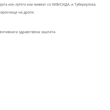
СТРУКТУРА НА ОРГАНИЗАЦИЈАТА
ата кон луѓето кои живеат со ХИВ/СИДА, и Туберкулоза;
КОНТАКТ ИНФОРМАЦИИ
корисници на дроги;
ЧЛЕНСТВО ВО ПРОФЕСИОНАЛНИ ТЕЛА
вентивната здравствена заштита.
ЗАКОН ЗА ЦКРМ
СТАТУТ НА ЦКРМ
ОРГАНИЗАЦИЈА И РАЗВОЈ
РАКОВОДЕН ОДБОР
СОБРАНИЕ
СТРУКТУРА И ОРГАНИЗАЦИОНА ПОСТАВЕНОСТ