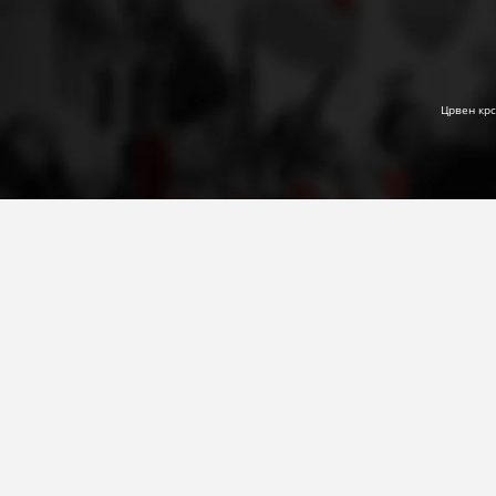
Црвен крс