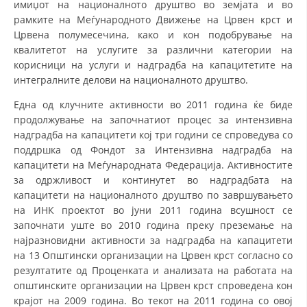
имиџот на националното друштво во земјата и во
СТРУКТУРА НА ОРГАНИЗАЦИЈАТА
рамките на Меѓународното Движење на Црвен крст и
КОНТАКТ ИНФОРМАЦИИ
Црвена полумесечина, како и кон подобрување на
квалитетот на услугите за различни категории на
ЧЛЕНСТВО ВО ПРОФЕСИОНАЛНИ ТЕЛА
корисници на услуги и надградба на капацитетите на
интегралните делови на националното друштво.
Една од клучните активности во 2011 година ќе биде
ЗАКОН ЗА ЦКРМ
продолжување на започнатиот процес за интензивна
надградба на капацитети кој три години се спроведува со
СТАТУТ НА ЦКРМ
поддршка од Фондот за Интензивна надградба на
капацитети на Меѓународната Федерација. Активностите
за одржливост и континутет во надградбата на
капацитети на националното друштво по завршувањето
на ИНК проектот во јуни 2011 година всушност се
започнати уште во 2010 година преку преземање на
ОРГАНИЗАЦИЈА И РАЗВОЈ
најразновидни активности за надградба на капацитети
РАКОВОДЕН ОДБОР
на 13 Општински организации на Црвен крст согласно со
резултатите од Проценката и анализата на работата на
СОБРАНИЕ
општинските организации на Црвен крст спроведена кон
крајот на 2009 година. Во текот на 2011 година со овој
СТРУКТУРА И ОРГАНИЗАЦИОНА ПОСТАВЕНОСТ