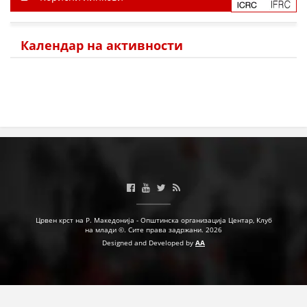
Календар на активности
Црвен крст на Р. Македонија - Општинска организација Центар, Клуб
на млади ©. Сите права задржани. 2026
Designed and Developed by
AA