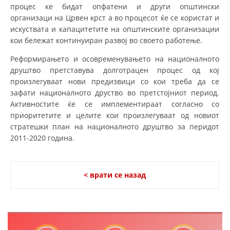
процес ке бидат опфатени и други општински
ДИСЕМИНАЦИЈА
организаци на Црвен крст а во процесот ќе се користат и
искуствата и капацитетите на општинските организации
MЕЃУНАРОДНО ХУМАНИТАРНО ПРАВО
кои бележат континуиран развој во своето работење.
ПРОМОЦИЈА НА ХУМАНИ ВРЕДНОСТИ
Реформирањето и осовременувањето на националното
друштво претставува долготрацен процес од кој
УПОТРЕБА И ЗАШТИТА НА АМБЛЕМОТ
произлегуваат нови предизвици со кои треба да се
СОЦИЈАЛНО ХУМАНИТАРНА ДЕЈНОСТ
зафати националното друство во претстојниот период.
Активностите ќе се имплементираат согласно со
КАКО ДА ДОНИРАТЕ
приоритетите и целите кои произлегуваат од новиот
стратешки план на националното друштво за перидот
ПОДГОТВЕНОСТ И ДЕЈСТВО ПРИ КАТАСТРОФИ
2011-2020 година.
ТИМОВИ НА ООЦК
СПАСИТЕЛНА СТАНИЦА ВОДНО
< врати се назад
ПРОЕКТИ – ПОДГОТВЕНОСТ И ДЕЈСТВУВАЊЕ ПРИ КАТАСТРОФИ
ОДНОСИ СО ЈАВНОСТ
ИСТРАЖУВАЊЕ НА ЈАВНО МИСЛЕЊЕ