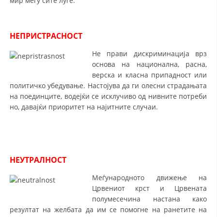
мир меѓу сите луѓе.
СТРУКТУРА НА ОРГАНИЗАЦИЈАТА
КОНТАКТ ИНФОРМАЦИИ
НЕПРИСТРАСНОСТ
ЧЛЕНСТВО ВО ПРОФЕСИОНАЛНИ ТЕЛА
Не прави дискриминација врз
основа на национална, расна,
верска и класна припадност или
ЗАКОН ЗА ЦКРМ
политичко убедување. Настојува да ги олесни страдањата
на поединците, водејќи се исклучиво од нивните потреби
СТАТУТ НА ЦКРМ
но, давајќи приоритет на најитните случаи.
НЕУТРАЛНОСТ
ОРГАНИЗАЦИЈА И РАЗВОЈ
Меѓународното движење на
РАКОВОДЕН ОДБОР
Црвениот крст и Црвената
СОБРАНИЕ
полумесечина настана како
резултат на желбата да им се помогне на ранетите на
СТРУКТУРА И ОРГАНИЗАЦИОНА ПОСТАВЕНОСТ