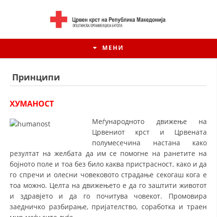
МЕНИ
Принципи
ХУМАНОСТ
Меѓународното движење на
Црвениот крст и Црвената
полумесечина настана како
резултат на желбата да им се помогне на ранетите на
бојното поле и тоа без било каква пристрасност, како и да
го спречи и олесни човековото страдање секогаш кога е
ИСТОРИЈАТ НА ЦКРМ
тоа можно. Целта на движењето е да го заштити животот
и здравјето и да го почитува човекот. Промовира
ИСТОРИЈАТ НА ДВИЖЕЊЕТО
заедничко разбирање, пријателство, соработка и траен