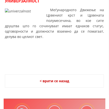
УНИВЕРЗАЛНОСТ
ДЕЈСТВУВАЊЕ
Меѓународното Движење на
Црвениот крст и Црвената
полумесечина, во кое сите
друштва што го сочинуваат имаат еднаков статус,
одговорности и должности взаемно да се помагаат,
ПРИРАЧНИЦИ
делува во целиот свет.
СТРАТЕГИИ
ЕДУКАТИВНО ИНФОРМАТИВНИ МАТЕРИЈАЛИ
БРОШУРИ
ПОСТЕРИ
ПРЕЗЕНТАЦИИ
< врати се назад