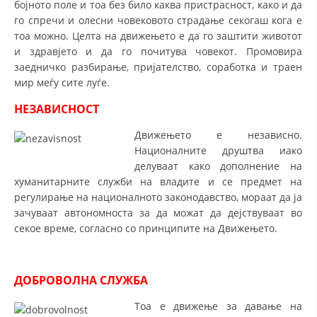
бојното поле и тоа без било каква пристрасност, како и да
го спречи и олесни човековото страдање секогаш кога е
ДИСЕМИНАЦИЈА
тоа можно. Целта на движењето е да го заштити животот
MЕЃУНАРОДНО ХУМАНИТАРНО ПРАВО
и здравјето и да го почитува човекот. Промовира
заедничко разбирање, пријателство, соработка и траен
ПРОМОЦИЈА НА ХУМАНИ ВРЕДНОСТИ
мир меѓу сите луѓе.
УПОТРЕБА И ЗАШТИТА НА АМБЛЕМОТ
НЕЗАВИСНОСТ
СОЦИЈАЛНО ХУМАНИТАРНА ДЕЈНОСТ
Движењето е независно.
Националните друштва иако
КАКО ДА ДОНИРАТЕ
делуваат како дополнение на
ПОДГОТВЕНОСТ И ДЕЈСТВО ПРИ КАТАСТРОФИ
хуманитарните служби на владите и се предмет на
регулирање на националното законодавство, мораат да ја
ТИМОВИ НА ООЦК
зачуваат автономноста за да можат да дејствуваат во
секое време, согласно со принципите на Движењето.
СПАСИТЕЛНА СТАНИЦА ВОДНО
ПРОЕКТИ – ПОДГОТВЕНОСТ И ДЕЈСТВУВАЊЕ ПРИ КАТАСТРОФИ
ДОБРОВОЛНА СЛУЖБА
ОДНОСИ СО ЈАВНОСТ
Тоа е движење за давање на
ИСТРАЖУВАЊЕ НА ЈАВНО МИСЛЕЊЕ