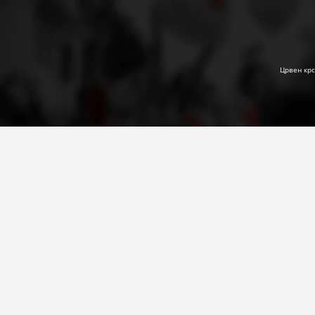
Црвен крс