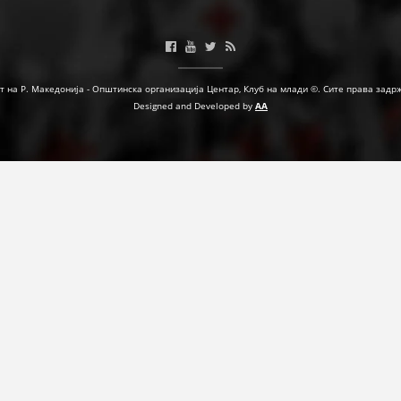
МЕЃУНАРОДНА СОРАБОТКА
ДОГОВОРИ
т на Р. Македонија - Општинска организација Центар, Клуб на млади ©. Сите права задр
ЗНАЧЕЊЕ НА СЛУЖБАТА ЗА БАРАЊЕ
Designed and Developed by
AA
ФОРМУЛАРИ ЗА БАРАЊА
ЗДРАВСТВЕНО ПРЕВЕНТИВНА ДЕЈНОСТ
ПРВА ПОМОШ
КРВОДАРИТЕЛСТВО
ИНФОРМАЦИИ ЗА БОЛЕСТИ
МЕНАЏМЕНТ НА ВОЛОНТЕРИ
ЗА НАС