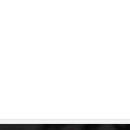
ДИСЕМИНАЦИЈА
MЕЃУНАРОДНО ХУМАНИТАРНО ПРАВО
ПРОМОЦИЈА НА ХУМАНИ ВРЕДНОСТИ
УПОТРЕБА И ЗАШТИТА НА АМБЛЕМОТ
СОЦИЈАЛНО ХУМАНИТАРНА ДЕЈНОСТ
КАКО ДА ДОНИРАТЕ
ПОДГОТВЕНОСТ И ДЕЈСТВО ПРИ КАТАСТРОФИ
ТИМОВИ НА ООЦК
СПАСИТЕЛНА СТАНИЦА ВОДНО
ПРОЕКТИ – ПОДГОТВЕНОСТ И ДЕЈСТВУВАЊЕ ПРИ КАТАСТРОФИ
ОДНОСИ СО ЈАВНОСТ
ИСТРАЖУВАЊЕ НА ЈАВНО МИСЛЕЊЕ