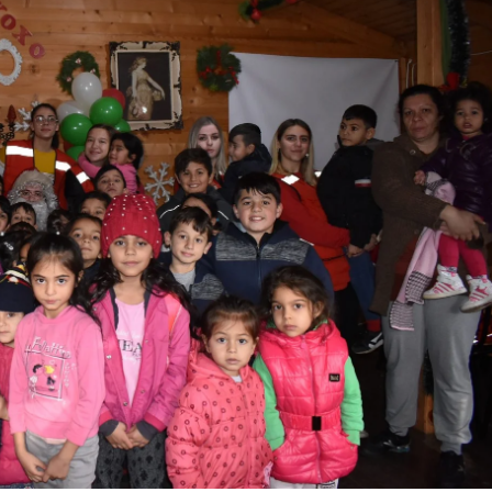
МЕЃУНАРОДНА СОРАБОТКА
ДОГОВОРИ
ЗНАЧЕЊЕ НА СЛУЖБАТА ЗА БАРАЊЕ
ФОРМУЛАРИ ЗА БАРАЊА
ЗДРАВСТВЕНО ПРЕВЕНТИВНА ДЕЈНОСТ
ПРВА ПОМОШ
КРВОДАРИТЕЛСТВО
ИНФОРМАЦИИ ЗА БОЛЕСТИ
МЕНАЏМЕНТ НА ВОЛОНТЕРИ
ЗА НАС