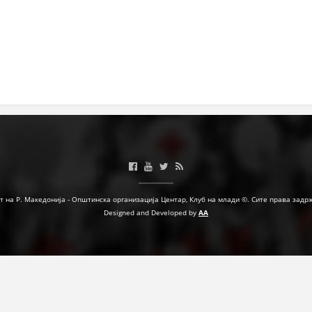
ДЕЈСТВУВАЊЕ
ПРИРАЧНИЦИ
СТРАТЕГИИ
ЕДУКАТИВНО ИНФОРМАТИВНИ МАТЕРИЈАЛИ
БРОШУРИ
ПОСТЕРИ
т на Р. Македонија - Општинска организација Центар, Клуб на млади ©. Сите права задр
Designed and Developed by
AA
ПРЕЗЕНТАЦИИ