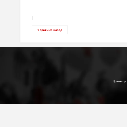
< врати се назад
Црвен крс