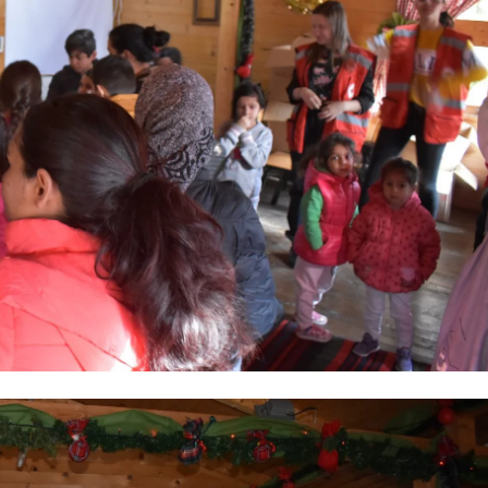
ДИСЕМИНАЦИЈА
MЕЃУНАРОДНО ХУМАНИТАРНО ПРАВО
ПРОМОЦИЈА НА ХУМАНИ ВРЕДНОСТИ
УПОТРЕБА И ЗАШТИТА НА АМБЛЕМОТ
СОЦИЈАЛНО ХУМАНИТАРНА ДЕЈНОСТ
КАКО ДА ДОНИРАТЕ
ПОДГОТВЕНОСТ И ДЕЈСТВО ПРИ КАТАСТРОФИ
ТИМОВИ НА ООЦК
СПАСИТЕЛНА СТАНИЦА ВОДНО
ПРОЕКТИ – ПОДГОТВЕНОСТ И ДЕЈСТВУВАЊЕ ПРИ КАТАСТРОФИ
ОДНОСИ СО ЈАВНОСТ
ИСТРАЖУВАЊЕ НА ЈАВНО МИСЛЕЊЕ