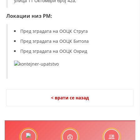
улица 11 Октомври број 42а,
МЕЃУНАРОДНА СОРАБОТКА
Локации низ РМ:
ДОГОВОРИ
Пред зградата на ООЦК Струга
ЗНАЧЕЊЕ НА СЛУЖБАТА ЗА БАРАЊЕ
Пред зградата на ООЦК Битола
ФОРМУЛАРИ ЗА БАРАЊА
Пред зградата на ООЦК Охрид
ЗДРАВСТВЕНО ПРЕВЕНТИВНА ДЕЈНОСТ
ПРВА ПОМОШ
КРВОДАРИТЕЛСТВО
ИНФОРМАЦИИ ЗА БОЛЕСТИ
< врати се назад
МЕНАЏМЕНТ НА ВОЛОНТЕРИ
ЗА НАС