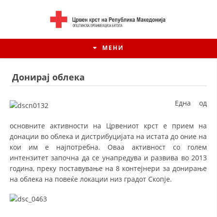
МЕНИ
Донирај облека
Една од
основните активности на Црвениот крст е прием на
донации во облека и дистрибуцијата на истата до оние на
кои им е најпотребна. Оваа активност со голем
интензитет започна да се унапредува и развива во 2013
година, преку поставување на 8 контејнери за донирање
на облека на повеќе локации низ градот Скопје.
ИСТОРИЈАТ НА ЦКРМ
ИСТОРИЈАТ НА ДВИЖЕЊЕТО