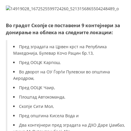
ДИСЕМИНАЦИЈА
MЕЃУНАРОДНО ХУМАНИТАРНО ПРАВО
Во градот Скопје се поставени 9 контејнери за
ПРОМОЦИЈА НА ХУМАНИ ВРЕДНОСТИ
донирање на облека на следните локации:
УПОТРЕБА И ЗАШТИТА НА АМБЛЕМОТ
Пред зградата на Црвен крст на Република
СОЦИЈАЛНО ХУМАНИТАРНА ДЕЈНОСТ
Македонија, Булевар Кочо Рацин бр.13,
Пред ООЦК Карпош,
КАКО ДА ДОНИРАТЕ
Во дворот на ОУ Ѓорѓи Пулевски во општина
ПОДГОТВЕНОСТ И ДЕЈСТВО ПРИ КАТАСТРОФИ
Аеродром,
ТИМОВИ НА ООЦК
Пред ООЦК Чаир,
СПАСИТЕЛНА СТАНИЦА ВОДНО
Плоштад Автокоманда,
Скопје Сити Мол,
ПРОЕКТИ – ПОДГОТВЕНОСТ И ДЕЈСТВУВАЊЕ ПРИ КАТАСТРОФИ
Пред општина Кисела Вода и
ОДНОСИ СО ЈАВНОСТ
Два контејнери пред зградата на ДХО Даре Џамбаз,
ИСТРАЖУВАЊЕ НА ЈАВНО МИСЛЕЊЕ