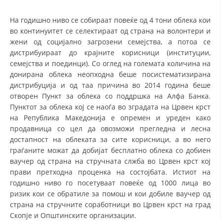
СТРУКТУРА НА ОРГАНИЗАЦИЈАТА
На годишно ниво се собираат повеќе од 4 тони облека кои
КОНТАКТ ИНФОРМАЦИИ
во континуитет се селектираат од страна на волонтери и
жени од социјално загрозени семејства, а потоа се
ЧЛЕНСТВО ВО ПРОФЕСИОНАЛНИ ТЕЛА
дистрибуираат до крајните корисници (институции,
семејства и поединци). Со оглед на големата количина на
донирана облека неопходна беше посистематизирана
ЗАКОН ЗА ЦКРМ
дистрибуција и од таа причина во 2014 година беше
отворен Пункт за облека со поддршка на Алфа Банка.
СТАТУТ НА ЦКРМ
Пунктот за облека кој се наоѓа во зградата на Црвен крст
на Република Македонија е опремен и уреден како
продавница со цел да овозможи прегледна и лесна
достапност на облеката за сите корисници, а во него
граѓаните можат да добијат бесплатно облека со добиен
ваучер од страна на стручната слжба во Црвен крст кој
ОРГАНИЗАЦИЈА И РАЗВОЈ
прави претходна проценка на состојбата. Истиот на
РАКОВОДЕН ОДБОР
годишно ниво го посетуваат повеќе од 1000 лица во
ризик кои се обратиле за помош и кои добиле ваучер од
СОБРАНИЕ
страна на стручните соработници во Црвен крст на град
Скопје и Општинските организации.
СТРУКТУРА И ОРГАНИЗАЦИОНА ПОСТАВЕНОСТ