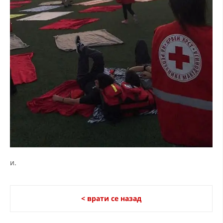
и.
< врати се назад