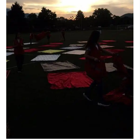
ДИСЕМИНАЦИЈА
MЕЃУНАРОДНО ХУМАНИТАРНО ПРАВО
ПРОМОЦИЈА НА ХУМАНИ ВРЕДНОСТИ
УПОТРЕБА И ЗАШТИТА НА АМБЛЕМОТ
СОЦИЈАЛНО ХУМАНИТАРНА ДЕЈНОСТ
КАКО ДА ДОНИРАТЕ
ПОДГОТВЕНОСТ И ДЕЈСТВО ПРИ КАТАСТРОФИ
ТИМОВИ НА ООЦК
СПАСИТЕЛНА СТАНИЦА ВОДНО
ПРОЕКТИ – ПОДГОТВЕНОСТ И ДЕЈСТВУВАЊЕ ПРИ КАТАСТРОФИ
ОДНОСИ СО ЈАВНОСТ
ИСТРАЖУВАЊЕ НА ЈАВНО МИСЛЕЊЕ