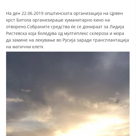
СТРУКТУРА НА ОРГАНИЗАЦИЈАТА
На ден 22.06.2019 општинската организација на Црвен
КОНТАКТ ИНФОРМАЦИИ
крст Битола организираше хуманитарно кино на
ЧЛЕНСТВО ВО ПРОФЕСИОНАЛНИ ТЕЛА
отворено.Собраните средства ќе се донираат за Лидија
Ристевска која боледува од мултиплекс склероза и мора
да замине на лекување во Русија заради трансплантација
на матични клетк
ЗАКОН ЗА ЦКРМ
СТАТУТ НА ЦКРМ
ОРГАНИЗАЦИЈА И РАЗВОЈ
РАКОВОДЕН ОДБОР
СОБРАНИЕ
СТРУКТУРА И ОРГАНИЗАЦИОНА ПОСТАВЕНОСТ