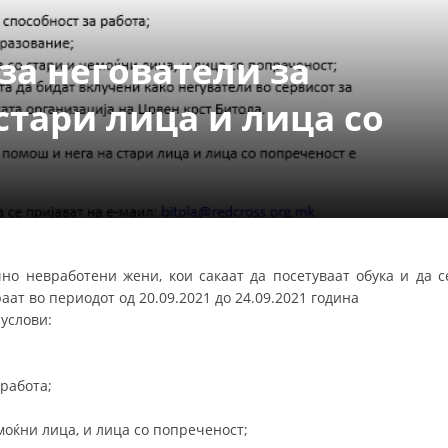
СТРУКТУРА НА ОРГАНИЗАЦИЈАТА
КОНТАКТ ИНФОРМАЦИИ
 за негователи за
ЧЛЕНСТВО ВО ПРОФЕСИОНАЛНИ ТЕЛА
стари лица и лица со
ЗАКОН ЗА ЦКРМ
СТАТУТ НА ЦКРМ
но невработени жени, кои сакаат да посетуваат обука и да с
ат во периодот од 20.09.2021 до 24.09.2021 година
услови:
ОРГАНИЗАЦИЈА И РАЗВОЈ
РАКОВОДЕН ОДБОР
работа;
СОБРАНИЕ
моќни лица, и лица со попреченост;
СТРУКТУРА И ОРГАНИЗАЦИОНА ПОСТАВЕНОСТ