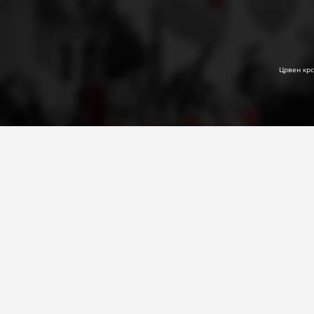
Црвен крс