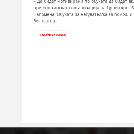
– Да бидат мотивирани по обуката да бидат вк
при општинската организација на Црвен крст Б
Напомена: Обуката за негувател/ка за помош и
бесплатна.
< врати се назад