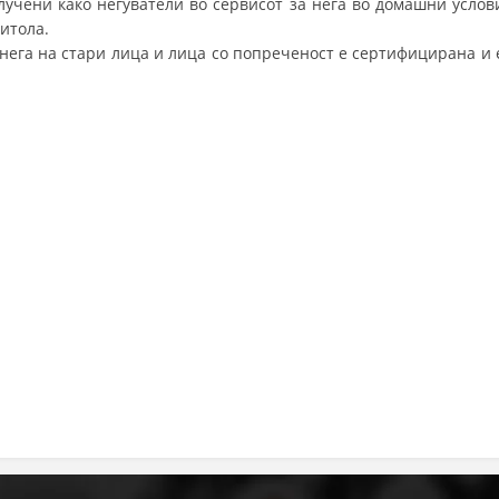
лучени како негуватели во сервисот за нега во домашни услов
итола.
ДИСЕМИНАЦИЈА
 нега на стари лица и лица со попреченост е сертифицирана и 
MЕЃУНАРОДНО ХУМАНИТАРНО ПРАВО
ПРОМОЦИЈА НА ХУМАНИ ВРЕДНОСТИ
УПОТРЕБА И ЗАШТИТА НА АМБЛЕМОТ
СОЦИЈАЛНО ХУМАНИТАРНА ДЕЈНОСТ
КАКО ДА ДОНИРАТЕ
ПОДГОТВЕНОСТ И ДЕЈСТВО ПРИ КАТАСТРОФИ
ТИМОВИ НА ООЦК
СПАСИТЕЛНА СТАНИЦА ВОДНО
ПРОЕКТИ – ПОДГОТВЕНОСТ И ДЕЈСТВУВАЊЕ ПРИ КАТАСТРОФИ
ОДНОСИ СО ЈАВНОСТ
ИСТРАЖУВАЊЕ НА ЈАВНО МИСЛЕЊЕ