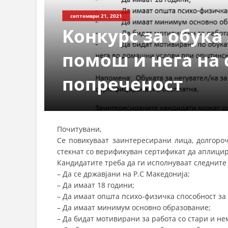
септември 21, 2021
Kонкурс за обука
помош и нега на 
попреченост
Почитувани,
Се повикуваат заинтересирани лица, долгороч
стекнат со верификуван сертификат да аплицира
Кандидатите треба да ги исполнуваат следните 
– Да се државјани на Р.С Македонија;
– Да имаат 18 години;
– Да имаат општа психо-физичка способност за 
– Да имаат минимум основно образование;
– Да бидат мотивирани за работа со стари и не