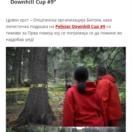
Downhill Cup #9″
СТРУКТУРА НА ОРГАНИЗАЦИЈАТА
КОНТАКТ ИНФОРМАЦИИ
Црвен крст – Општинска организација Битола, како
ЧЛЕНСТВО ВО ПРОФЕСИОНАЛНИ ТЕЛА
логистичка подршка на
Pelister Downhill Cup #9
со
тимови за Прва помош кој се погрижија се да помине во
најдобар ред!
ЗАКОН ЗА ЦКРМ
СТАТУТ НА ЦКРМ
ОРГАНИЗАЦИЈА И РАЗВОЈ
РАКОВОДЕН ОДБОР
СОБРАНИЕ
СТРУКТУРА И ОРГАНИЗАЦИОНА ПОСТАВЕНОСТ