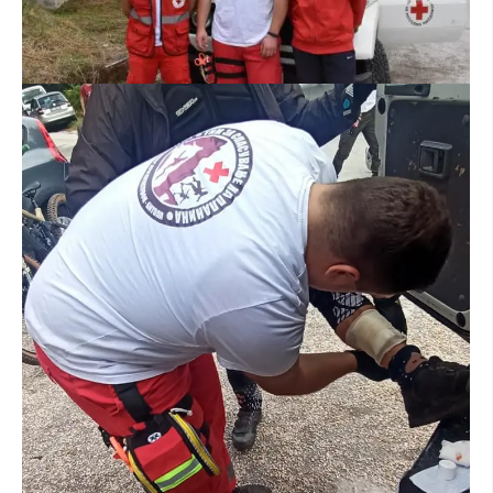
МЕЃУНАРОДНА СОРАБОТКА
ДОГОВОРИ
ЗНАЧЕЊЕ НА СЛУЖБАТА ЗА БАРАЊЕ
ФОРМУЛАРИ ЗА БАРАЊА
ЗДРАВСТВЕНО ПРЕВЕНТИВНА ДЕЈНОСТ
ПРВА ПОМОШ
КРВОДАРИТЕЛСТВО
ИНФОРМАЦИИ ЗА БОЛЕСТИ
МЕНАЏМЕНТ НА ВОЛОНТЕРИ
ЗА НАС