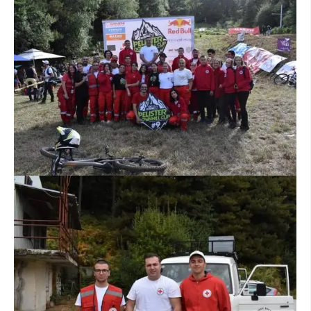
ДИСЕМИНАЦИЈА
MЕЃУНАРОДНО ХУМАНИТАРНО ПРАВО
ПРОМОЦИЈА НА ХУМАНИ ВРЕДНОСТИ
УПОТРЕБА И ЗАШТИТА НА АМБЛЕМОТ
СОЦИЈАЛНО ХУМАНИТАРНА ДЕЈНОСТ
КАКО ДА ДОНИРАТЕ
ПОДГОТВЕНОСТ И ДЕЈСТВО ПРИ КАТАСТРОФИ
ТИМОВИ НА ООЦК
СПАСИТЕЛНА СТАНИЦА ВОДНО
ПРОЕКТИ – ПОДГОТВЕНОСТ И ДЕЈСТВУВАЊЕ ПРИ КАТАСТРОФИ
ОДНОСИ СО ЈАВНОСТ
ИСТРАЖУВАЊЕ НА ЈАВНО МИСЛЕЊЕ