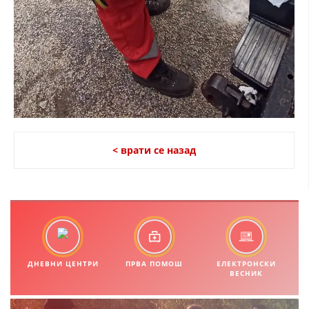
ДЕЈСТВУВАЊЕ
ПРИРАЧНИЦИ
СТРАТЕГИИ
ЕДУКАТИВНО ИНФОРМАТИВНИ МАТЕРИЈАЛИ
< врати се назад
БРОШУРИ
ПОСТЕРИ
ПРЕЗЕНТАЦИИ
ДНЕВНИ ЦЕНТРИ
ПРВА ПОМОШ
ЕЛЕКТРОНСКИ
ВЕСНИК