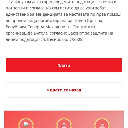
Изјавувам дека горенаведените податоци се точни и
потполни и согласен/а сум истите да се употребат
ДИСЕМИНАЦИЈА
единствено за евиденцијата за наставата по прва помош
MЕЃУНАРОДНО ХУМАНИТАРНО ПРАВО
во правни лица организирана од Црвен Крст на
Република Северна Македонија - Општинска
ПРОМОЦИЈА НА ХУМАНИ ВРЕДНОСТИ
организација Битола, согласно Законот за заштита на
лични податоци (сл. Весник бр. 7/2005).
УПОТРЕБА И ЗАШТИТА НА АМБЛЕМОТ
СОЦИЈАЛНО ХУМАНИТАРНА ДЕЈНОСТ
КАКО ДА ДОНИРАТЕ
ПОДГОТВЕНОСТ И ДЕЈСТВО ПРИ КАТАСТРОФИ
ТИМОВИ НА ООЦК
< врати се назад
СПАСИТЕЛНА СТАНИЦА ВОДНО
ПРОЕКТИ – ПОДГОТВЕНОСТ И ДЕЈСТВУВАЊЕ ПРИ КАТАСТРОФИ
ОДНОСИ СО ЈАВНОСТ
ИСТРАЖУВАЊЕ НА ЈАВНО МИСЛЕЊЕ