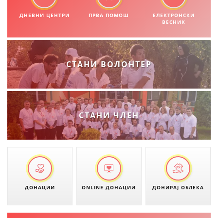
ДНЕВНИ ЦЕНТРИ
МЕЃУНАРОДНА СОРАБОТКА
ПРВА ПОМОШ
ЕЛЕКТРОНСКИ
ВЕСНИК
ДОГОВОРИ
ЗНАЧЕЊЕ НА СЛУЖБАТА ЗА БАРАЊЕ
СТАНИ ВОЛОНТЕР
ФОРМУЛАРИ ЗА БАРАЊА
ЗДРАВСТВЕНО ПРЕВЕНТИВНА ДЕЈНОСТ
ПРВА ПОМОШ
СТАНИ ЧЛЕН
КРВОДАРИТЕЛСТВО
ИНФОРМАЦИИ ЗА БОЛЕСТИ
МЕНАЏМЕНТ НА ВОЛОНТЕРИ
ДОНАЦИИ
ONLINE ДОНАЦИИ
ДОНИРАЈ ОБЛЕКА
ЗА НАС