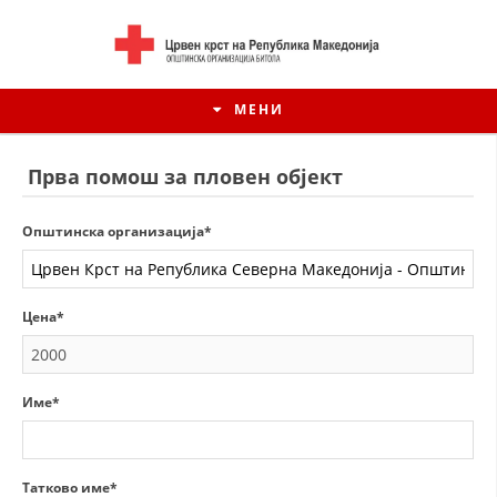
МЕНИ
Прва помош за пловен објект
Општинска организација*
Цена*
Име*
ИСТОРИЈАТ НА ЦКРМ
ИСТОРИЈАТ НА ДВИЖЕЊЕТО
Татково име*